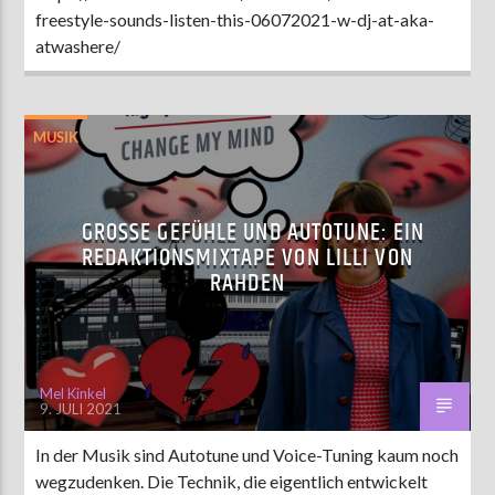
freestyle-sounds-listen-this-06072021-w-dj-at-aka-
atwashere/
MUSIK
GROSSE GEFÜHLE UND AUTOTUNE: EIN R
EDAKTIONSMIXTAPE VON LILLI VON R
AHDEN
Mel Kinkel
9. JULI 2021
In der Musik sind Autotune und Voice-Tuning kaum noch
wegzudenken. Die Technik, die eigentlich entwickelt