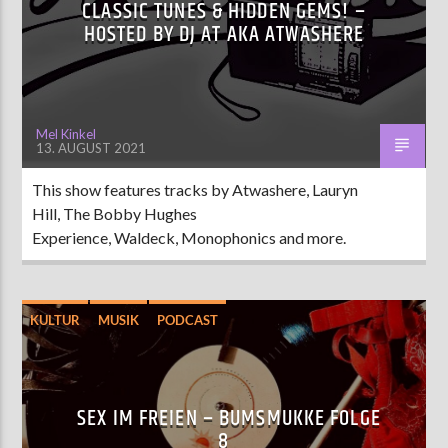
CLASSIC TUNES & HIDDEN GEMS! –
HOSTED BY DJ AT AKA ATWASHERE
Mel Kinkel
13. AUGUST 2021
This show features tracks by Atwashere, Lauryn
Hill, The Bobby Hughes
Experience, Waldeck, Monophonics and more.
KULTUR
MUSIK
PODCAST
SEX IM FREIEN – BUMSMUKKE FOLGE
8