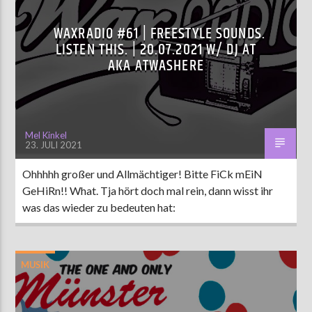
WAXRADIO #61 | FREESTYLE SOUNDS.
LISTEN THIS. | 20.07.2021 W/ DJ AT
AKA ATWASHERE
Mel Kinkel
23. JULI 2021
Ohhhhh großer und Allmächtiger! Bitte FiCk mEiN
GeHiRn!! What. Tja hört doch mal rein, dann wisst ihr
was das wieder zu bedeuten hat:
MUSIK