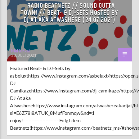
RADIO BEATNETZ // SOUND OUTTA
TOWN! // BEAT- & DJ-SETS HOSTED BY
DJ AT AKA ATWASHERE (24.07.2021)
Mel Kinkel
23. JULI 2021
Featured Beat- & DJ-Sets by:
asbeluxthttps://www.instagram.com/asbeluxt/https://open.
DJ
Camikazehttps://www.instagram.com/dj_camikaze/https://
DJ At aka
Atwasherehttps://www.instagram.com/atwashereakadjat/h
si=E6Z78i8ATUK_8MufFonmqw&nd=1
enjoy!=============Folgt dem
Beatnetz!https://www.instagram.com/beatnetz_ms/#showso