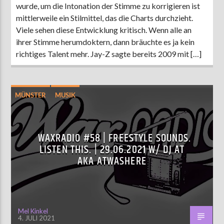
wurde, um die Intonation der Stimme zu korrigieren ist
mittlerweile ein Stilmittel, das die Charts durchzieht.
Viele sehen diese Entwicklung kritisch. Wenn alle an
ihrer Stimme herumdoktern, dann bräuchte es ja kein
richtiges Talent mehr. Jay-Z sagte bereits 2009 mit […]
MÜNSTER
MUSIK
WAXRADIO #58 | FREESTYLE SOUNDS.
LISTEN THIS. | 29.06.2021 W/ DJ AT
AKA ATWASHERE
Mel Kinkel
4. JULI 2021