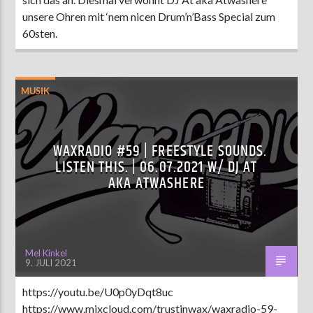
unsere Ohren mit ‘nem nicen Drum’n’Bass Special zum
60sten.
MUSIK
WAXRADIO #59 | FREESTYLE SOUNDS.
LISTEN THIS. | 06.07.2021 W/ DJ AT
AKA ATWASHERE
Mel Kinkel
9. JULI 2021
https://youtu.be/U0p0yDqt8uc
https://www.mixcloud.com/trustinwax/waxradio-59-