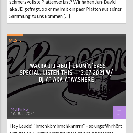
schmerzvollste Plattenverlust? Wir haben Jan-David
aka JD gefragt, ob er mal mit ein paar Platten aus seiner
Sammlung zu uns kommen […]
MUSIK
WAXRADIO #60 | DRUM’N’BASS
SPECIAL. LISTEN THIS. | 13.07.2021 W/
DJ AT AKA ATWASHERE
Mel Kinkel
16. JULI 2021
Hey Leude! “bmchkbmbmchknrnrrn” – so ungefähr hört
sich das an. Diesmal verwöhnt DJ At aka Atwashere