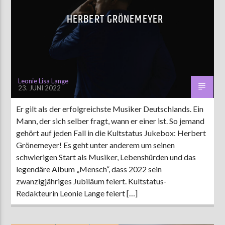
HERBERT GRÖNEMEYER
AKTUELLE SENDUNG
MOEBIUS
19:00
24:00
Leonie Lisa Lange
23. JUNI 2022
ZU HÖREN IN
Münster
90,9 MHz
Er gilt als der erfolgreichste Musiker Deutschlands. Ein
Steinfurt
103,9 MHz
Mann, der sich selber fragt, wann er einer ist. So jemand
gehört auf jeden Fall in die Kultstatus Jukebox: Herbert
Grönemeyer! Es geht unter anderem um seinen
schwierigen Start als Musiker, Lebenshürden und das
legendäre Album „Mensch“, dass 2022 sein
zwanzigjähriges Jubiläum feiert. Kultstatus-
Redakteurin Leonie Lange feiert […]