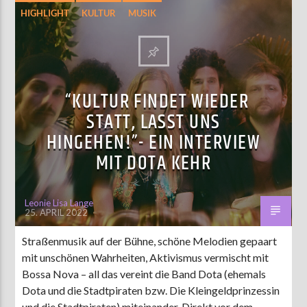
HIGHLIGHT
KULTUR
MUSIK
“KULTUR FINDET WIEDER
STATT, LASST UNS
HINGEHEN!”- EIN INTERVIEW
MIT DOTA KEHR
Leonie Lisa Lange
25. APRIL 2022
Straßenmusik auf der Bühne, schöne Melodien gepaart
mit unschönen Wahrheiten, Aktivismus vermischt mit
Bossa Nova – all das vereint die Band Dota (ehemals
Dota und die Stadtpiraten bzw. Die Kleingeldprinzessin
und die Stadtpiraten) miteinander. Direkt vor dem