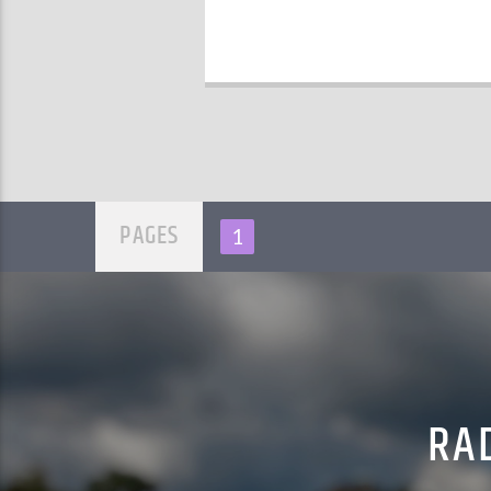
PAGES
1
RAD