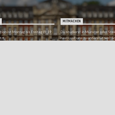
MITMACHEN
tion ist Montag bis Freitag (9-19
Du studierst in Münster oder Stei
tzt.
hast Lust uns zu unterstützen? S
 erreichst findet du hier.
einfach in der Redaktion vorbei o
dich bei uns.
Jetzt mitmachen