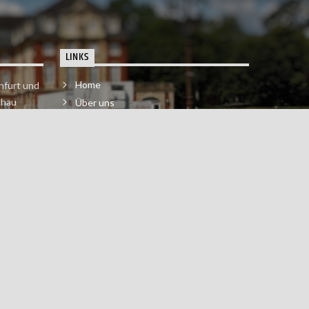
LINKS
Home
nfurt und
chau
Über uns
der melde
Impressum & Datenschutzerklärung