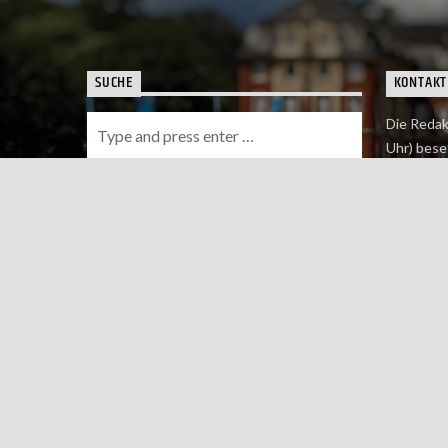
SUCHE
KONTAKT
Die Redak
Uhr) bese
Wie du uns