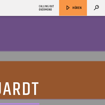
CALLING OUT
HÖREN
OVERMONO
ZU HÖREN IN
Münster
90,9 MHz
Steinfurt
103,9 MHz
UARDT