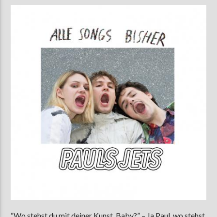
AKTUELLE SENDUNG
MOEBIUS
00:00
09:00
ZU HÖREN IN
Münster
90,9 MHz
Steinfurt
103,9 MHz
“Wo stehst du mit deiner Kunst, Baby?” – Ja Paul, wo stehst