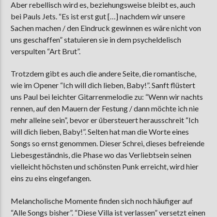
Aber rebellisch wird es, beziehungsweise bleibt es, auch
bei Pauls Jets. “Es ist erst gut […] nachdem wir unsere
Sachen machen / den Eindruck gewinnen es wäre nicht von
uns geschaffen” statuieren sie in dem psycheldelisch
verspulten “Art Brut”.
Trotzdem gibt es auch die andere Seite, die romantische,
wie im Opener “Ich will dich lieben, Baby!”. Sanft flüstert
uns Paul bei leichter Gitarrenmelodie zu: “Wenn wir nachts
rennen, auf den Mauern der Festung / dann möchte ich nie
mehr alleine sein”, bevor er übersteuert herausschreit “Ich
will dich lieben, Baby!”. Selten hat man die Worte eines
Songs so ernst genommen. Dieser Schrei, dieses befreiende
Liebesgeständnis, die Phase wo das Verliebtsein seinen
vielleicht höchsten und schönsten Punk erreicht, wird hier
eins zu eins eingefangen.
Melancholische Momente finden sich noch häufiger auf
“Alle Songs bisher”. “Diese Villa ist verlassen” versetzt einen