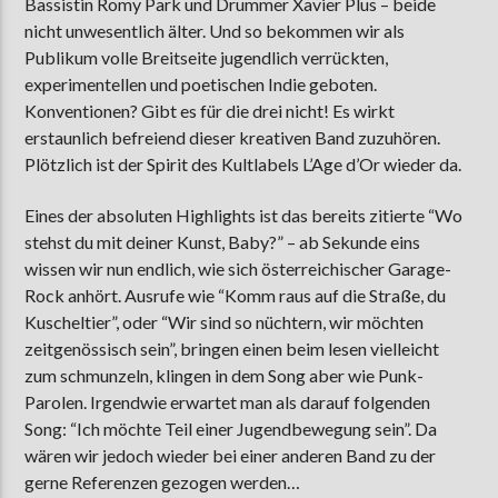
Bassistin Romy Park und Drummer Xavier Plus – beide
nicht unwesentlich älter. Und so bekommen wir als
Publikum volle Breitseite jugendlich verrückten,
experimentellen und poetischen Indie geboten.
Konventionen? Gibt es für die drei nicht! Es wirkt
erstaunlich befreiend dieser kreativen Band zuzuhören.
Plötzlich ist der Spirit des Kultlabels L’Age d’Or wieder da.
Eines der absoluten Highlights ist das bereits zitierte “Wo
stehst du mit deiner Kunst, Baby?” – ab Sekunde eins
wissen wir nun endlich, wie sich österreichischer Garage-
Rock anhört. Ausrufe wie “Komm raus auf die Straße, du
Kuscheltier”, oder “Wir sind so nüchtern, wir möchten
zeitgenössisch sein”, bringen einen beim lesen vielleicht
zum schmunzeln, klingen in dem Song aber wie Punk-
Parolen. Irgendwie erwartet man als darauf folgenden
Song: “Ich möchte Teil einer Jugendbewegung sein”. Da
wären wir jedoch wieder bei einer anderen Band zu der
gerne Referenzen gezogen werden…