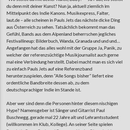
du denn mit deiner Kunst? Nun ja, aktuell ziemlich im
Mittelpunkt des Indie Kanons. Musikexpress, Falter,
laut.de – alle scheinen in Pauls Jets das nächste dicke Ding
aus Österreich zu sehen. Tatsächlich bekommt man das
Gefühl, Bands aus dem Alpenland beherrschen jegliches
Festivallineup: Bilderbuch, Wanda, Granada und und und…
Angefangen hat das alles wohl mit der Gruppe Ja, Panik, zu
welcher der referenzsüchtige Musikjournalist auch gerne
mal eine Verbindung herstellt. Dabei macht man es sich viel
zu einfach Pauls Jets auf eine Referenzband
herunterzuspielen, denn “Alle Songs bisher” liefert eine
ordentliche Bandbreite dessen ab, zu dem
deutschsprachiger Indie im Stande ist.
Aber wer sind denn die Personen hinter diesem nischigen
Hype? Namensgeber ist Sänger und Gitarrist Paul
Buschnegg, gerade mal 22 Jahre alt und Lehramtsstudent
(willkommen im Klub, Kollege). An seiner Seite spielen