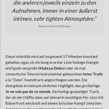
die anderen jeweils einzeln zu den
Aufnahmen, immer in einer äußerst
intimen, sehr tighten Atmosphäre.
“
Sängerin Rebecca M’BOungou
Diese Intimität wird auf insgesamt 57 Minuten konstant
gehalten, egal, ob ein Song in erster Linie funkige Energie
und Spaß versprüht (
Mateya Disko
) oder ob mal
cineastische Töne im instrumental-gehauchten
Inner Truth
à la “Dune”-Soundtrack angeschlagen werden. Die
übergehen in mein persönliches Highlight, das großartige
Je ne suis pas de ce monde
. Ein funkig-gospeliger Track,
der ab der Hälfte dann auf einmal in wuchtigen Nu-Jazz mit
Bläserfront wechselt und einem lyrischen Kampf zwischen
Anklagen an die zerstörerische Menschheit und dem Feiern