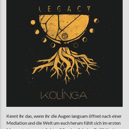
AKTUELLE SENDUNG
MOEBIUS
00:00
09:00
ZU HÖREN IN
Münster
90,9 MHz
Steinfurt
103,9 MHz
Kennt ihr das, wenn ihr die Augen langsam öffnet nach einer
Mediation und die Welt um euch herum fühlt sich im ersten