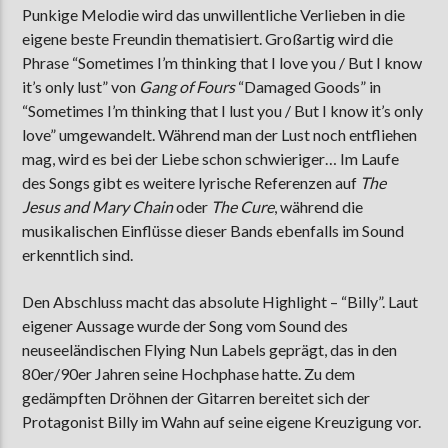
Punkige Melodie wird das unwillentliche Verlieben in die
eigene beste Freundin thematisiert. Großartig wird die
Phrase “Sometimes I’m thinking that I love you / But I know
it’s only lust” von
Gang of Fours
“Damaged Goods” in
“Sometimes I’m thinking that I lust you / But I know it’s only
love” umgewandelt. Während man der Lust noch entfliehen
mag, wird es bei der Liebe schon schwieriger… Im Laufe
des Songs gibt es weitere lyrische Referenzen auf
The
Jesus and Mary Chain
oder
The Cure
, während die
musikalischen Einflüsse dieser Bands ebenfalls im Sound
erkenntlich sind.
Den Abschluss macht das absolute Highlight – “Billy”. Laut
eigener Aussage wurde der Song vom Sound des
neuseeländischen Flying Nun Labels geprägt, das in den
80er/90er Jahren seine Hochphase hatte. Zu dem
gedämpften Dröhnen der Gitarren bereitet sich der
Protagonist Billy im Wahn auf seine eigene Kreuzigung vor.