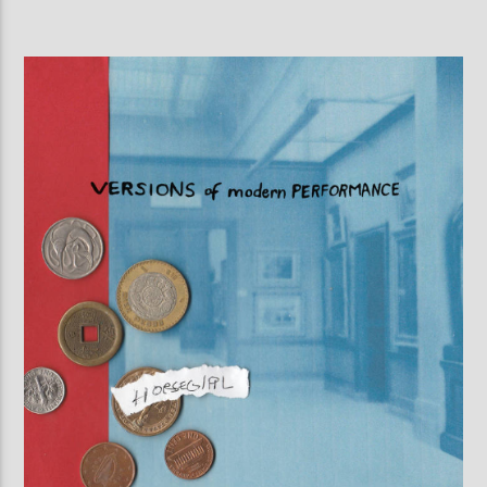
AKTUELLE SENDUNG
MOEBIUS
00:00
09:00
ZU HÖREN IN
Münster
90,9 MHz
Steinfurt
103,9 MHz