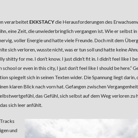
en verarbeitet
EKKSTACY
die Herausforderungen des Erwachsen
, eine Zeit, die unwiederbringlich vergangen ist. Wie er selbst in
, nervig, voller Energie und hatte viele Freunde. Doch mit dem Über
hlte sich verloren, wusste nicht, was er tun soll und hatte keine Ahn
 shitty for me. I don’t know. I just didn’t fit in. I didn’t feel like I 
 school or even in this city, I just don’t feel like I should be here.“ 
ion spiegelt sich in seinen Texten wider. Die Spannung liegt darin, 
inen klaren Blick nach vorn hat. Gefangen zwischen Vergangenheit
elbstwertgefühl, das Gefühl, sich selbst auf dem Weg verloren zu 
das sich leer anfühlt.
 Tracks
igen und