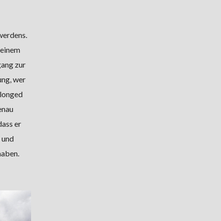
werdens.
 einem
gang zur
ung, wer
belonged
Genau
dass er
 und
haben.