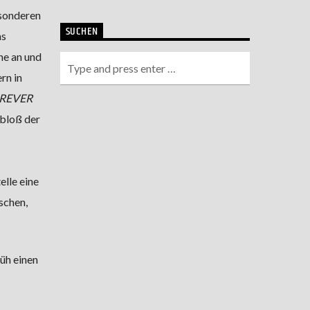
esonderen
SUCHEN
as
ne an und
rn in
REVER
 bloß der
elle eine
schen,
üh einen