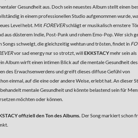
ntaler Gesundheit aus. Doch sein neuestes Album stellt einen b
 vollständig in einem professionellen Studio aufgenommen wurde, w
neues Level hebt. Mit
FOREVER
schlägt er musikalisch ernstere Tö
und aus düsterem Indie, Post-Punk und rohem Emo-Pop. Wer sich ge
in Songs schwelgt, die gleichzeitig wehtun und trösten, findet in
FO
REVER
vor sad energy nur so strotzt, will
EKKSTACY
mehr sein als
n Album wirft einen intimen Blick auf die mentale Gesundheit des
nen des Erwachsenwerdens und greift dieses diffuse Gefühl von
hon einmal, auf die eine oder andere Weise, erlebt hat. An dieser St
behandelt mentale Gesundheit und könnte belastend sein für Men
dersetzen möchten oder können.
KSTACY offiziell den Ton des Albums.
Der Song markiert schon fr
nkt.