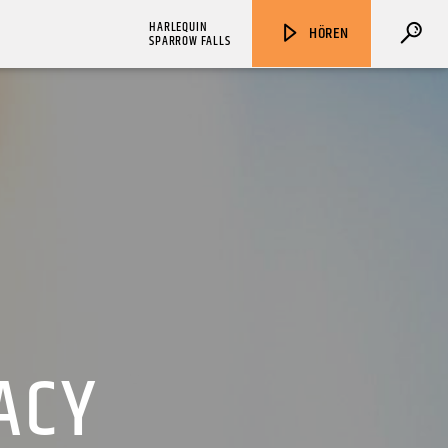
HARLEQUIN
HÖREN
SPARROW FALLS
ZU HÖREN IN
Münster
90,9 MHz
Steinfurt
103,9 MHz
ACY