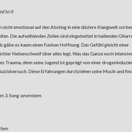
d to it
ch nicht emotional auf den Abstieg in eine düstere Klangwelt vorber
lten. Die aufwühlenden Zeilen sind eingebettet in hallenden Gitarr
s gäbe es kaum einen Funken Hoffnung. Das Gefühl gleicht einer
dichter Nebenschweif über alles legt. Was das Ganze noch intensiv
nes Trauma, denn seine Jugend ist geprägt von einer drogeninduzie
uizidversuch. Diese Erfahrungen durchziehen seine Musik und find
im 3. Song
seventeen.
then