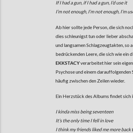
If I had a gun, if I had a gun, I’d use it
I’m not enough, I’m not enough, I’m use
Ab hier sollte jede Person, die sich no
dies schleunigst tun oder lieber abscha
und langsamen Schlagzeugtakten, so al
bedrückenden Leere, die sich wie ein 
EKKSTACY
verarbeitet hier sein eige
Psychose und einem darauffolgenden S
häufig zwischen den Zeilen wieder.
Ein Herzstück des Albums findet sich 
I kinda miss being seventeen
It’s the only time I fell in love
I think my friends liked me more back 