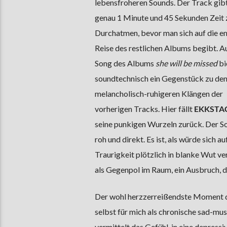
lebensfroheren Sounds. Der Track gib
genau 1 Minute und 45 Sekunden Zeit
Durchatmen, bevor man sich auf die e
Reise des restlichen Albums begibt. Au
Song des Albums
she will be missed
bi
soundtechnisch ein Gegenstück zu de
melancholisch-ruhigeren Klängen der
vorherigen Tracks. Hier fällt
EKKSTA
seine punkigen Wurzeln zurück. Der So
roh und direkt. Es ist, als würde sich a
Traurigkeit plötzlich in blanke Wut ve
als Gegenpol im Raum, ein Ausbruch, der
Der wohl herzzerreißendste Moment d
selbst für mich als chronische sad-mu
vermittelt das Gefühl, in eine depressi