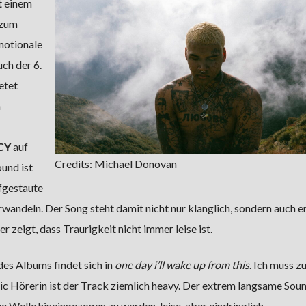
t einem
 zum
motionale
ch der 6.
etet
n
CY
auf
Credits: Michael Donovan
und ist
ufgestaute
rwandeln. Der Song steht damit nicht nur klanglich, sondern auch 
 zeigt, dass Traurigkeit nicht immer leise ist.
es Albums findet sich in
one day i’ll wake up from this
. Ich muss z
sic Hörerin ist der Track ziemlich heavy. Der extrem langsame Sou
ve Welle hineingezogen zu werden, leise, aber eindringlich.