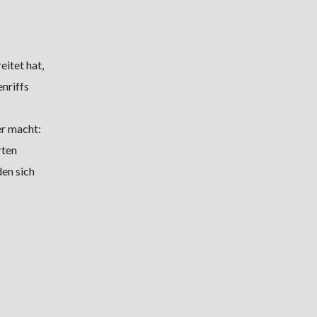
eitet hat,
enriffs
er macht:
rten
en sich