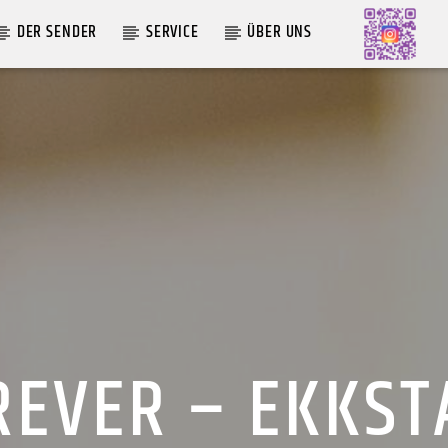
DER SENDER
SERVICE
ÜBER UNS
AKTUELLE SENDUNG
COFFEESHOP
09:00
12:00
REVER – EKKST