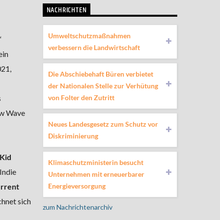
NACHRICHTEN
Umweltschutzmaßnahmen
“
verbessern die Landwirtschaft
ein
021,
Die Abschiebehaft Büren verbietet
der Nationalen Stelle zur Verhütung
von Folter den Zutritt
s
New Wave
Neues Landesgesetz zum Schutz vor
Diskriminierung
Kid
Klimaschutzministerin besucht
Indie
Unternehmen mit erneuerbarer
Energieversorgung
rrent
chnet sich
zum Nachrichtenarchiv