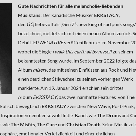
Gute Nachrichten für alle melancholie-liebenden
Musikfans:
Der kanadische Musiker
EKKSTACY
,
den
GQ
liebevoll als „Gen Z’s new king of sad punk songs
bezeichnet, meldet sich mit einem neuen Album zurück. S
Debüt-EP
NEGATIVE
veröffentlichte er im November 2
wobei die Single
i walk this earth all by myself
zu seinem
bekanntesten Song wurde. Im September 2022 folgte da
Album
misery
, das mit seinen Einflüssen aus Rock und 
einen deutlichen Stilwechsel zu seinem vorherigen Werk
markierte. Am 19. Januar 2024 erschien sein drittes
Album
EKKSTACY
, das zwei namhafte Features von
The 
ikalisch bewegt sich
EKKSTACY
zwischen New Wave, Post-Punk, 
 Inspirationen nennt er sowohl Indie-Bands wie
The Drums
und
Cu
n wie
The Misfits
,
The Cure
und
Christian Death
. Seine Musik zei
sphäre, emotionaler Verletzlichkeit und einer ehrlichen