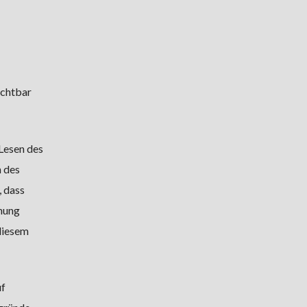
sichtbar
Lesen des
 des
, dass
fnung
 diesem
uf