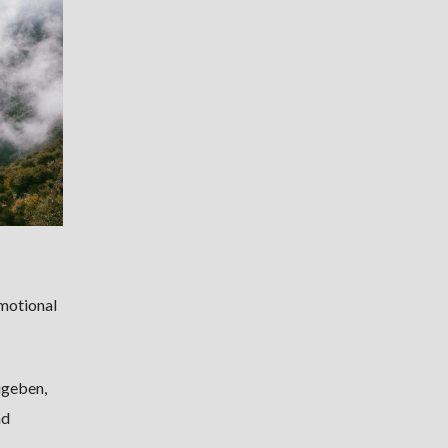
emotional
ugeben,
nd