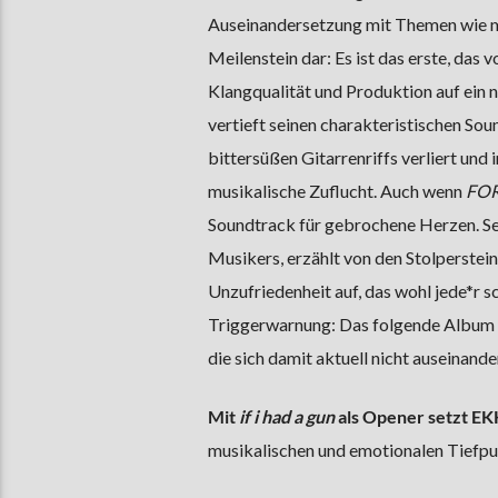
Auseinandersetzung mit Themen wie me
Meilenstein dar: Es ist das erste, das
Klangqualität und Produktion auf ein 
vertieft seinen charakteristischen So
bittersüßen Gitarrenriffs verliert und 
musikalische Zuflucht. Auch wenn
FO
Soundtrack für gebrochene Herzen. Sei
Musikers, erzählt von den Stolperstei
Unzufriedenheit auf, das wohl jede*r sc
Triggerwarnung: Das folgende Album 
die sich damit aktuell nicht auseinan
Mit
if i had a gun
als Opener setzt EK
musikalischen und emotionalen Tiefpu