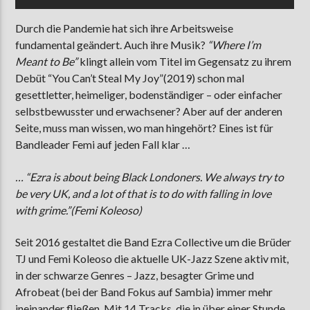
Durch die Pandemie hat sich ihre Arbeitsweise
fundamental geändert. Auch ihre Musik?
“Where I’m
Meant to Be”
klingt allein vom Titel im Gegensatz zu ihrem
Debüt “You Can’t Steal My Joy”(2019) schon mal
gesettletter, heimeliger, bodenständiger – oder einfacher
selbstbewusster und erwachsener? Aber auf der anderen
Seite, muss man wissen, wo man hingehört? Eines ist für
Bandleader Femi auf jeden Fall klar …
… “Ezra is about being Black Londoners. We always try to
be very UK, and a lot of that is to do with falling in love
with grime.”(Femi Koleoso)
Seit 2016 gestaltet die Band Ezra Collective um die Brüder
TJ und Femi Koleoso die aktuelle UK-Jazz Szene aktiv mit,
in der schwarze Genres – Jazz, besagter Grime und
Afrobeat (bei der Band Fokus auf Sambia) immer mehr
ineinander fließen
.
Mit 14 Tracks, die in über einer Stunde