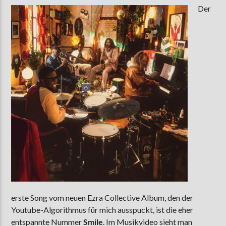
Der
AKTUELLE SENDUNG
MOEBIUS
19:00
24:00
ZU HÖREN IN
Münster
90,9 MHz
Steinfurt
103,9 MHz
erste Song vom neuen Ezra Collective Album, den der
Youtube-Algorithmus für mich ausspuckt, ist die eher
entspannte Nummer
Smile
. Im Musikvideo sieht man