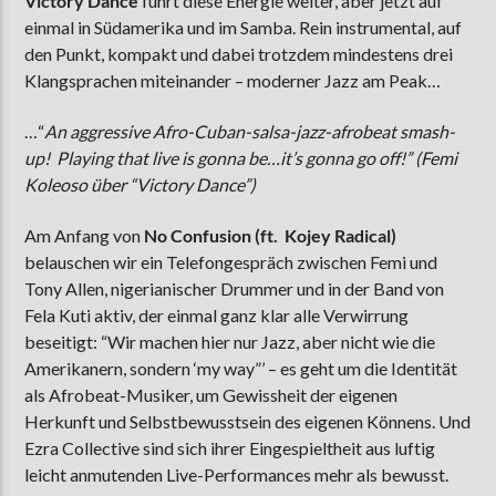
Victory Dance
führt diese Energie weiter, aber jetzt auf
einmal in Südamerika und im Samba. Rein instrumental, auf
den Punkt, kompakt und dabei trotzdem mindestens drei
Klangsprachen miteinander – moderner Jazz am Peak…
…“
An aggressive Afro-Cuban-salsa-jazz-afrobeat smash-
up! Playing that live is gonna be…it’s gonna go off!” (Femi
Koleoso über “Victory Dance”)
Am Anfang von
No Confusion (ft. Kojey Radical)
belauschen wir ein Telefongespräch zwischen Femi und
Tony Allen, nigerianischer Drummer und in der Band von
Fela Kuti aktiv, der einmal ganz klar alle Verwirrung
beseitigt: “Wir machen hier nur Jazz, aber nicht wie die
Amerikanern, sondern ‘my way”’ – es geht um die Identität
als Afrobeat-Musiker, um Gewissheit der eigenen
Herkunft und Selbstbewusstsein des eigenen Könnens. Und
Ezra Collective sind sich ihrer Eingespieltheit aus luftig
leicht anmutenden Live-Performances mehr als bewusst.