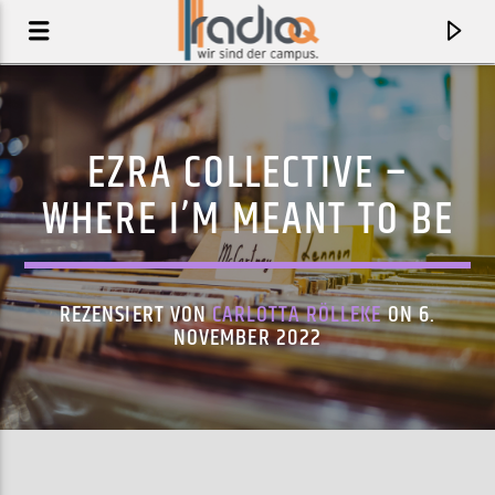
EZRA COLLECTIVE –
WHERE I’M MEANT TO BE
REZENSIERT VON
CARLOTTA RÖLLEKE
ON 6.
NOVEMBER 2022
AKTUELLER TRACK
ICH R U (JUSTICE REMIX)
BOYS NOIZE