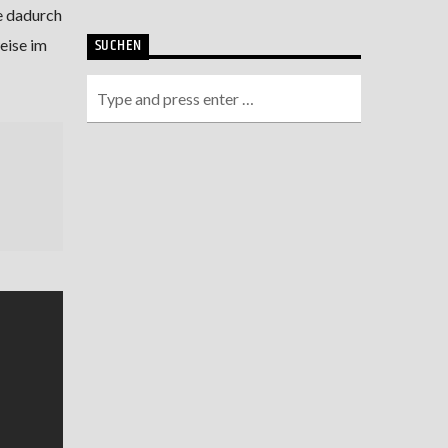
e dadurch
SUCHEN
eise im