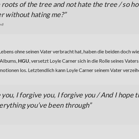
 roots of the tree and not hate the tree / so h
er without hating me?
”
ad)
ebens ohne seinen Vater verbracht hat, haben die beiden doch wi
 Albums,
HGU
, versetzt Loyle Carner sich in die Rolle seines Vaters
Emotionen los. Letztendlich kann Loyle Carner seinem Vater verzei
 you, I forgive you, I forgive you / And I hope t
verything you’ve been through”