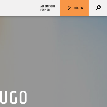
ALLEIN SEIN
HÖREN
FENNER
ZU HÖREN IN
Münster
90,9 MHz
Steinfurt
103,9 MHz
HUGO