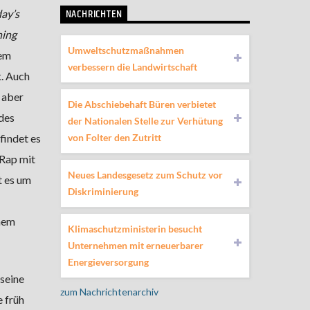
NACHRICHTEN
ay’s
ning
Umweltschutzmaßnahmen
nem
verbessern die Landwirtschaft
. Auch
 aber
Die Abschiebehaft Büren verbietet
des
der Nationalen Stelle zur Verhütung
von Folter den Zutritt
findet es
Rap mit
Neues Landesgesetz zum Schutz vor
t es um
Diskriminierung
nem
Klimaschutzministerin besucht
Unternehmen mit erneuerbarer
Energieversorgung
seine
zum Nachrichtenarchiv
e früh