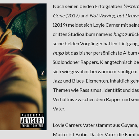
Nach seinen beiden Erfolgsalben
Yesterd
Gone
(2017) und
Not Waving, but Drow
(2019) meldet sich Loyle Carner mit sei
dritten Studioalbum namens
hugo
zurück
seine beiden Vorgänger hatten Tiefgang,
hugo
ist das bisher persönlichste Album 
Südlondoner Rappers. Klangtechnisch be
sich wie gewohnt bei warmem, souligem 
Jazz und Blues-Elementen. Inhaltlich geh
Themen wie Rassismus, Identität und das
Verhältnis zwischen dem Rapper und sei
Vater.
Loyle Carners Vater stammt aus Guyana, 
Mutter ist Britin. Da der Vater die Famili