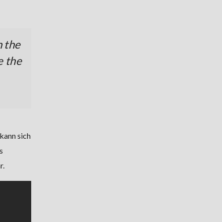
n the
e the
 kann sich
s
r.