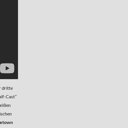
 dritte
alf-Cast”
weißen
ischen
etown