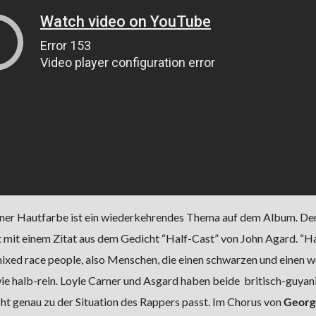
einer Hautfarbe ist ein wiederkehrendes Thema auf dem Album. Der
t mit einem Zitat aus dem Gedicht “Half-Cast” von John Agard. “H
ixed race people, also Menschen, die einen schwarzen und einen 
wie halb-rein. Loyle Carner und Asgard haben beide britisch-guyan
t genau zu der Situation des Rappers passt. Im Chorus von
Georg