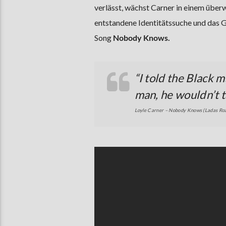
verlässt, wächst Carner in einem übe
entstandene Identitätssuche und das G
Song
Nobody Knows.
“I told the Black 
man, he wouldn’t 
Loyle Carner – Nobody Knows (Ladas Ro