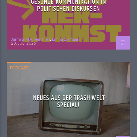
GESUNDE KOMMUNIKATION IN
POLITISCHEN DISKURSEN
Jarmila-Maureen Pleß
,
Emma Ziemann
23. JULI 2026
PODCAST
NEUES AUS DER TRASH WELT-
SPECIAL!