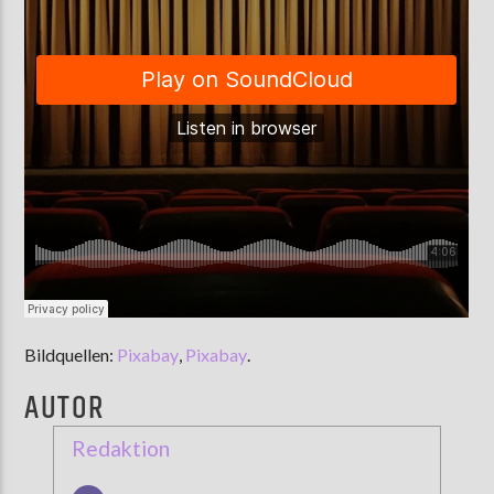
Bildquellen:
Pixabay
,
Pixabay
.
AUTOR
Redaktion