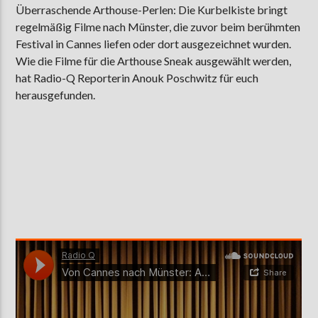
Überraschende Arthouse-Perlen: Die Kurbelkiste bringt
regelmäßig Filme nach Münster, die zuvor beim berühmten
Festival in Cannes liefen oder dort ausgezeichnet wurden.
AKTUELLE SENDUNG
Wie die Filme für die Arthouse Sneak ausgewählt werden,
MOEBIUS
hat Radio-Q Reporterin Anouk Poschwitz für euch
herausgefunden.
00:00
09:00
ZU HÖREN IN
Münster
90,9 MHz
Steinfurt
103,9 MHz