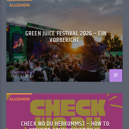
ALLGEMEIN
GREEN JUICE FESTIVAL 2026 – EIN
VORBERICHT
Franziska Perk
26. JULI 2026
ALLGEMEIN
CHECK WO DU HERKOMMST – HOW TO: