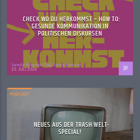
CHECK WO DU HERKOMMST – HOW TO:
GESUNDE KOMMUNIKATION IN
POLITISCHEN DISKURSEN
Jarmila-Maureen Pleß
,
Emma Ziemann
23. JULI 2026
PODCAST
NEUES AUS DER TRASH WELT-
SPECIAL!