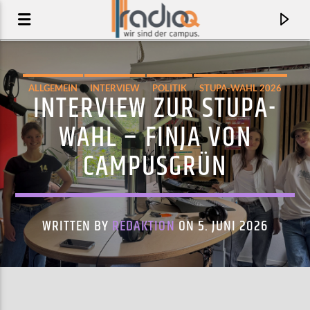
ALLGEMEIN
INTERVIEW
POLITIK
STUPA-WAHL 2026
INTERVIEW ZUR STUPA-
WAHL – FINJA VON
CAMPUSGRÜN
WRITTEN BY
REDAKTION
ON 5. JUNI 2026
AKTUELLER TRACK
MIMBRENOS
COCHEMEA