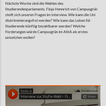
Nächste Woche sind die Wahlen des
Studierendenparlaments. Finja Hennrich von Campusgrün
stellt sich unseren Fragen im Interview. Wie kann die Uni
AKTUELLE SENDUNG
diskriminierungsfrei werden? Wie kann das Leben für
MOEBIUS
Studierende künftig bezahlbarer werden? Welche
Forderungen würde Campusgrün im AStA als erstes
00:00
09:00
umsetzten wollen?
ZU HÖREN IN
Münster
90,9 MHz
Steinfurt
103,9 MHz