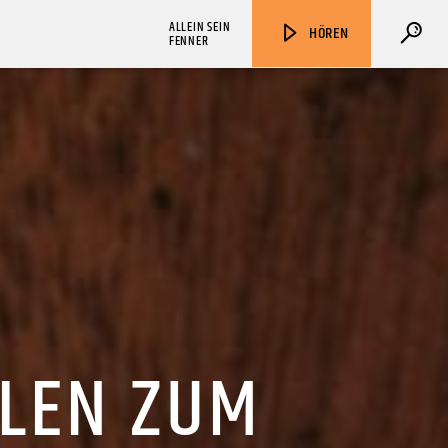
ALLEIN SEIN
HÖREN
FENNER
ZU HÖREN IN
Münster
90,9 MHz
Steinfurt
103,9 MHz
LLEN ZUM