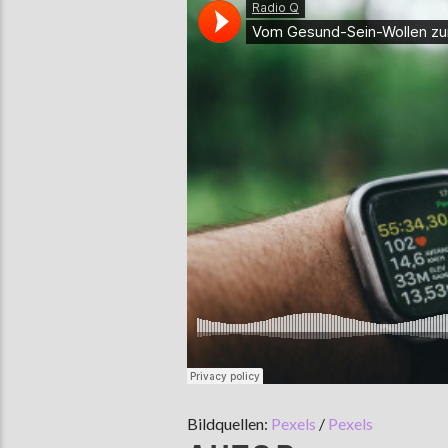
Bildquellen:
Pexels
/
Pexels