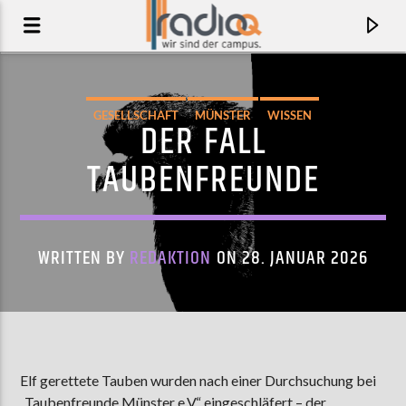
GESELLSCHAFT
MÜNSTER
WISSEN
DER FALL
TAUBENFREUNDE
WRITTEN BY
REDAKTION
ON 28. JANUAR 2026
AKTUELLER TRACK
MIRACLE (SCOOBERT DOOBERT REMIX)
Elf gerettete Tauben wurden nach einer Durchsuchung bei
CHAI
„Taubenfreunde Münster e.V.“ eingeschläfert – der