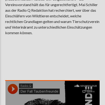
Vereinsvorstand hält das für ungerechtfertigt. Mai Schiller
aus der Radio Q Redaktion hat recherchiert, wer über das
Einschläfern von Wildtieren entscheidet, welche
AKTUELLE SENDUNG
rechtlichen Grundlagen gelten und warum Tierschutzverein
MOEBIUS
und Veterinäramt zu unterschiedlichen Einschätzungen
00:00
18:00
kommen können.
ZU HÖREN IN
Münster
90,9 MHz
Steinfurt
103,9 MHz