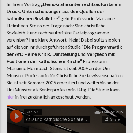
In Ihrem Vortrag
„Demokratie unter rechtsautoritärem
Druck. Unterscheidungen aus den Quellen der
katholischen Soziallehre“
geht Professorin Marianne
AKTUELLE SENDUNG
Heimbach-Steins der Frage nach: Sind christliche
MOEBIUS
Sozialethik und rechtsautoritäre Parteiprogramme
vereinbar? Ihre klare Antwort: Nein! Dabei stütz sie sich
12:00
24:00
auf die von ihr durchgeführten Studie
“Die Programmatik
der AfD – eine Kritik. Darstellung und Vergliech mit
Positionen der katholischen Kirche”
Professorin
ZU HÖREN IN
Münster
90,9 MHz
Steinfurt
103,9 MHz
Marianne Heimbach-Steins ist seit 2009 an der Uni
Münster Professorin für Christliche Sozialwissenschaften.
Sie ist seit Sommer 2025 emeritiert und weiterhin an der
Uni Münster als Seniorprofessorin tätig. Die Studie kann
hier
in frei zugänglich angeschaut werden.