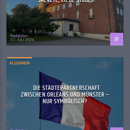
SALVETE, LIEBE STUDIS!
Redaktion
17. JULI 2026
ALLGEMEIN
DIE STÄDTEPARTNERSCHAFT
ZWISCHEN ORLÉANS UND MÜNSTER –
NUR SYMBOLISCH?