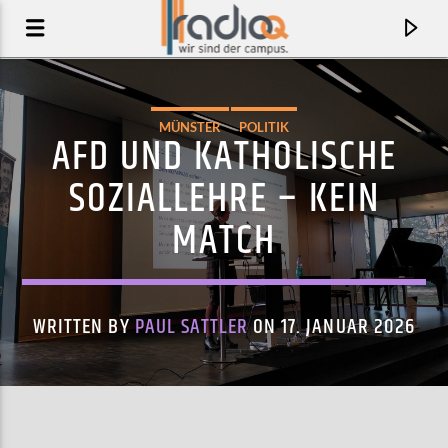
MÜNSTER
POLITIK
AFD UND KATHOLISCHE
SOZIALLEHRE – KEIN
MATCH
WRITTEN BY
PAUL SATTLER
ON 17. JANUAR 2026
AKTUELLER TRACK
DEF PACTS
OF MONTREAL