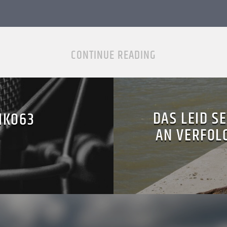
CONTINUE READING
DAS LEID S
IKO63
AN VERFOLG