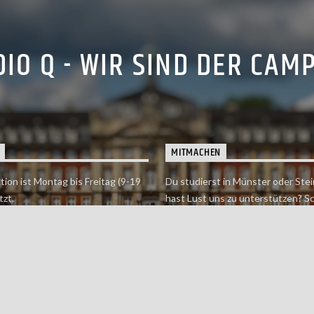
IO Q - WIR SIND DER CAM
MITMACHEN
tion ist Montag bis Freitag (9-19
Du studierst in Münster oder Stei
tzt.
hast Lust uns zu unterstützen? S
 erreichst findet du hier.
einfach in der Redaktion vorbei o
dich bei uns.
Jetzt mitmachen