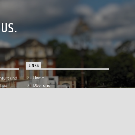
PUS.
LINKS
Home
nfurt und
chau
Über uns
der melde
Impressum & Datenschutzerklärung