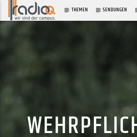
THEMEN
SENDUNGEN
AKTUELLER TRACK
LOVE SAID LET'S GO
77:78
WEHRPFLICH