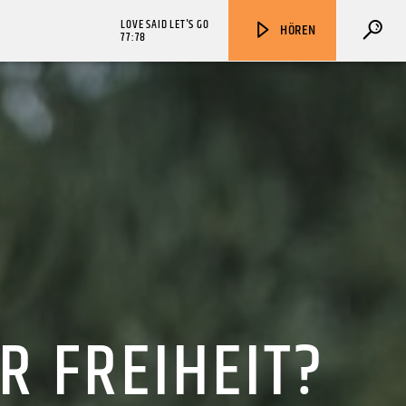
LOVE SAID LET'S GO
HÖREN
77:78
ZU HÖREN IN
Münster
90,9 MHz
Steinfurt
103,9 MHz
R FREIHEIT?