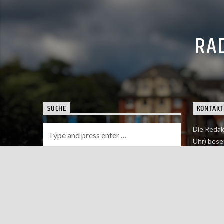
RAD
SUCHE
KONTAKT
Die Redak
Uhr) bese
Wie du uns