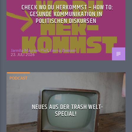
CHECK WO DU HERKOMMST – HOW TO:
GESUNDE KOMMUNIKATION IN
POLITISCHEN DISKURSEN
Jarmila-Maureen Pleß
,
Emma Ziemann
23. JULI 2026
PODCAST
NEUES AUS DER TRASH WELT-
SPECIAL!