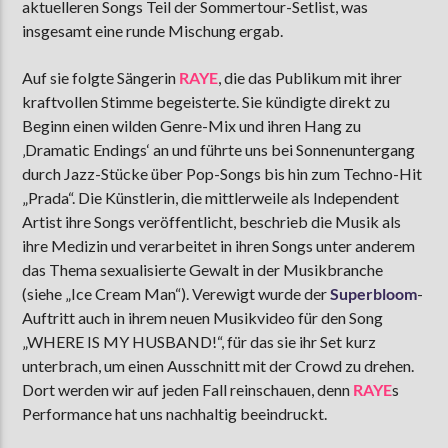
aktuelleren Songs Teil der Sommertour-Setlist, was
insgesamt eine runde Mischung ergab.
Auf sie folgte Sängerin
R
AYE
, die das Publikum mit ihrer
kraftvollen Stimme begeisterte. Sie kündigte direkt zu
Beginn einen wilden Genre-Mix und ihren Hang zu
‚Dramatic Endings‘ an und führte uns bei Sonnenuntergang
durch Jazz-Stücke über Pop-Songs bis hin zum Techno-Hit
„Prada“. Die Künstlerin, die mittlerweile als Independent
Artist ihre Songs veröffentlicht, beschrieb die Musik als
ihre Medizin und verarbeitet in ihren Songs unter anderem
das Thema sexualisierte Gewalt in der Musikbranche
(siehe „Ice Cream Man“). Verewigt wurde der
Superbloom
-
Auftritt auch in ihrem neuen Musikvideo für den Song
„WHERE IS MY HUSBAND!“, für das sie ihr Set kurz
unterbrach, um einen Ausschnitt mit der Crowd zu drehen.
Dort werden wir auf jeden Fall reinschauen, denn
RAYE
s
Performance hat uns nachhaltig beeindruckt.