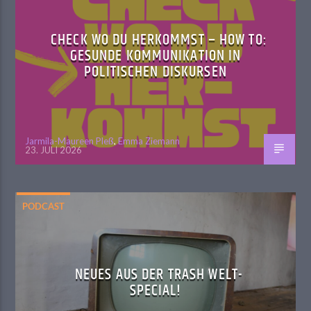
CHECK WO DU HERKOMMST – HOW TO:
GESUNDE KOMMUNIKATION IN
POLITISCHEN DISKURSEN
Jarmila-Maureen Pleß
,
Emma Ziemann
23. JULI 2026
PODCAST
NEUES AUS DER TRASH WELT-
SPECIAL!