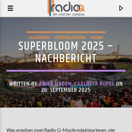
ALLGEMEIN
FESTIVALSAISON
MUSIK
SUPERBLOOM 2025 –
NACHBERICHT
WRITTEN BY
ANIKA HAGEN
,
CARLOTTA AUPKE
ON
26. SEPTEMBER 2025
AKTUELLER TRACK
DASS WIR GELEBT HABEN
CARLA AHAD
Was ergeben zwei Radio Q-Musikredakteurinnen, vier