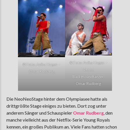
©
Foto: Anika Hagen –
©
Foto: Anika Hagen –
v.l.n.r.:
Omar Rudberg
Backgroundtänzer,
Omar Rudberg
Die NeoNeoStage hinter dem Olympiasee hatte als
drittgrößte Stage einiges zu bieten. Dort zog unter
anderem Sänger und Schauspieler
Omar Rudberg
, den
manche vielleicht aus der Netflix-Serie Young Royals
kennen, ein großes Publikum an. Viele Fans hatten schon