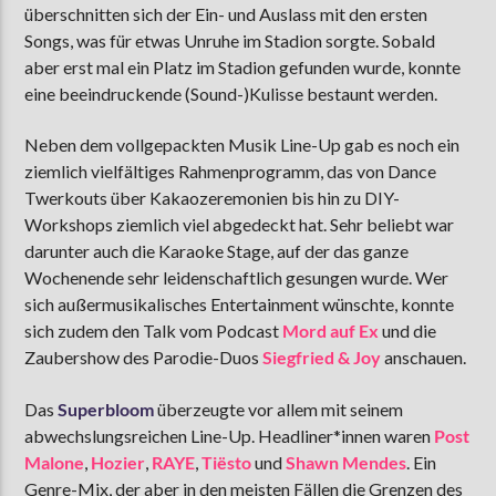
überschnitten sich der Ein- und Auslass mit den ersten
Songs, was für etwas Unruhe im Stadion sorgte. Sobald
aber erst mal ein Platz im Stadion gefunden wurde, konnte
eine beeindruckende (Sound-)Kulisse bestaunt werden.
Neben dem vollgepackten Musik Line-Up gab es noch ein
ziemlich vielfältiges Rahmenprogramm, das von Dance
Twerkouts über Kakaozeremonien bis hin zu DIY-
Workshops ziemlich viel abgedeckt hat. Sehr beliebt war
darunter auch die Karaoke Stage, auf der das ganze
Wochenende sehr leidenschaftlich gesungen wurde. Wer
sich außermusikalisches Entertainment wünschte, konnte
sich zudem den Talk vom Podcast
Mord auf Ex
und die
Zaubershow des Parodie-Duos
Siegfried & Joy
anschauen.
Das
Superbloom
überzeugte vor allem mit seinem
abwechslungsreichen Line-Up. Headliner*innen waren
Post
Malone
,
Hozier
,
RAYE
,
Tiësto
und
Shawn Mendes
. Ein
Genre-Mix, der aber in den meisten Fällen die Grenzen des