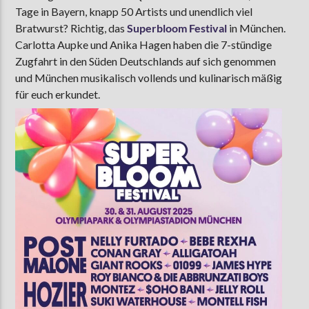
Tage in Bayern, knapp 50 Artists und unendlich viel
Bratwurst? Richtig, das
Superbloom Festival
in München.
Carlotta Aupke und Anika Hagen haben die 7-stündige
AKTUELLE SENDUNG
Zugfahrt in den Süden Deutschlands auf sich genommen
MOEBIUS
und München musikalisch vollends und kulinarisch mäßig
00:00
18:00
für euch erkundet.
ZU HÖREN IN
Münster
90,9 MHz
Steinfurt
103,9 MHz