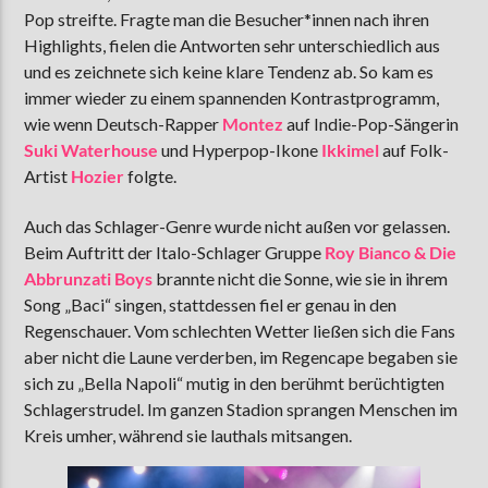
Pop streifte. Fragte man die Besucher*innen nach ihren
Highlights, fielen die Antworten sehr unterschiedlich aus
und es zeichnete sich keine klare Tendenz ab. So kam es
immer wieder zu einem spannenden Kontrastprogramm,
wie wenn Deutsch-Rapper
Montez
auf Indie-Pop-Sängerin
Suki Waterhouse
und Hyperpop-Ikone
Ikkimel
auf Folk-
Artist
Hozier
folgte.
Auch das Schlager-Genre wurde nicht außen vor gelassen.
Beim Auftritt der Italo-Schlager Gruppe
Roy
Bianco & Die
Abbrunzati Boys
brannte nicht die Sonne, wie sie in ihrem
Song „Baci“ singen, stattdessen fiel er genau in den
Regenschauer. Vom schlechten Wetter ließen sich die Fans
aber nicht die Laune verderben, im Regencape begaben sie
sich zu „Bella Napoli“ mutig in den berühmt berüchtigten
Schlagerstrudel. Im ganzen Stadion sprangen Menschen im
Kreis umher, während sie lauthals mitsangen.