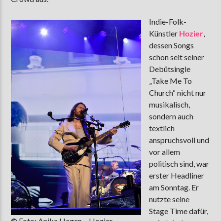
Indie-Folk-
Künstler
Hozier
,
dessen Songs
schon seit seiner
Debütsingle
„Take Me To
Church“ nicht nur
musikalisch,
sondern auch
textlich
anspruchsvoll und
vor allem
politisch sind, war
erster Headliner
am Sonntag. Er
nutzte seine
Stage Time dafür,
©
Foto: Anika Hagen – Hozier