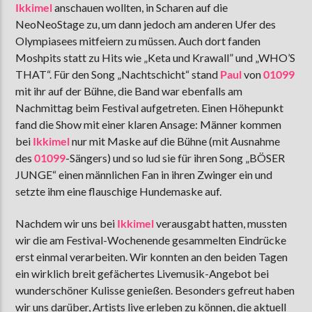
Ikkimel
anschauen wollten, in Scharen auf die
NeoNeoStage zu, um dann jedoch am anderen Ufer des
Olympiasees mitfeiern zu müssen. Auch dort fanden
Moshpits statt zu Hits wie „Keta und Krawall” und „WHO’S
THAT“. Für den Song „Nachtschicht“ stand
Paul
von
01099
mit ihr auf der Bühne, die Band war ebenfalls am
Nachmittag beim Festival aufgetreten. Einen Höhepunkt
fand die Show mit einer klaren Ansage: Männer kommen
bei
Ikkimel
nur mit Maske auf die Bühne (mit Ausnahme
des
01099
-Sängers) und so lud sie für ihren Song „BÖSER
JUNGE“ einen männlichen Fan in ihren Zwinger ein und
setzte ihm eine flauschige Hundemaske auf.
Nachdem wir uns bei
Ikkimel
verausgabt hatten, mussten
wir die am Festival-Wochenende gesammelten Eindrücke
erst einmal verarbeiten. Wir konnten an den beiden Tagen
ein wirklich breit gefächertes Livemusik-Angebot bei
wunderschöner Kulisse genießen. Besonders gefreut haben
wir uns darüber, Artists live erleben zu können, die aktuell