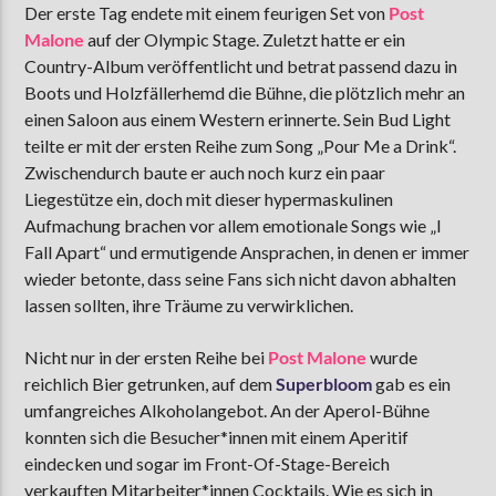
Der erste Tag endete mit einem feurigen Set von
Post
Malone
auf der Olympic Stage. Zuletzt hatte er ein
Country-Album veröffentlicht und betrat passend dazu in
Boots und Holzfällerhemd die Bühne, die plötzlich mehr an
einen Saloon aus einem Western erinnerte. Sein Bud Light
teilte er mit der ersten Reihe zum Song „Pour Me a Drink“.
Zwischendurch baute er auch noch kurz ein paar
Liegestütze ein, doch mit dieser hypermaskulinen
Aufmachung brachen vor allem emotionale Songs wie „I
Fall Apart“ und ermutigende Ansprachen, in denen er immer
wieder betonte, dass seine Fans sich nicht davon abhalten
lassen sollten, ihre Träume zu verwirklichen.
Nicht nur in der ersten Reihe bei
Post Malone
wurde
reichlich Bier getrunken, auf dem
Superbloom
gab es ein
umfangreiches Alkoholangebot. An der Aperol-Bühne
konnten sich die Besucher*innen mit einem Aperitif
eindecken und sogar im Front-Of-Stage-Bereich
verkauften Mitarbeiter*innen Cocktails. Wie es sich in