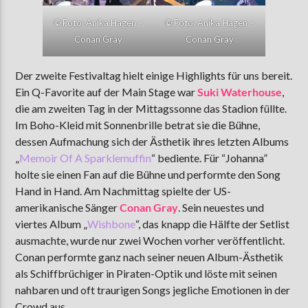
©
Foto: Anika Hagen –
©
Foto: Anika Hagen –
Conan Gray
Conan Gray
Der zweite Festivaltag hielt einige Highlights für uns bereit.
Ein Q-Favorite auf der Main Stage war
Suki Waterhouse
,
die am zweiten Tag in der Mittagssonne das Stadion füllte.
Im Boho-Kleid mit Sonnenbrille betrat sie die Bühne,
dessen Aufmachung sich der Ästhetik ihres letzten Albums
„
Memoir Of A Sparklemuffin
“ bediente. Für “Johanna”
holte sie einen Fan auf die Bühne und performte den Song
Hand in Hand. Am Nachmittag spielte der US-
amerikanische Sänger
Conan Gray
. Sein neuestes und
viertes Album „
Wishbone
“, das knapp die Hälfte der Setlist
ausmachte, wurde nur zwei Wochen vorher veröffentlicht.
Conan performte ganz nach seiner neuen Album-Ästhetik
als Schiffbrüchiger in Piraten-Optik und löste mit seinen
nahbaren und oft traurigen Songs jegliche Emotionen in der
Crowd aus.