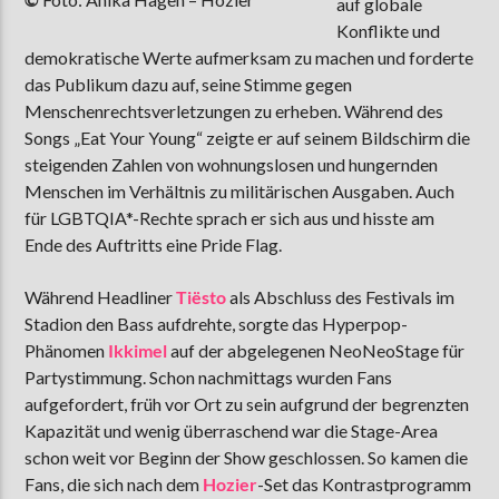
auf globale
Konflikte und
demokratische Werte aufmerksam zu machen und forderte
das Publikum dazu auf, seine Stimme gegen
Menschenrechtsverletzungen zu erheben. Während des
Songs „Eat Your Young“ zeigte er auf seinem Bildschirm die
steigenden Zahlen von wohnungslosen und hungernden
Menschen im Verhältnis zu militärischen Ausgaben. Auch
für LGBTQIA*-Rechte sprach er sich aus und hisste am
Ende des Auftritts eine Pride Flag.
Während Headliner
Tiësto
als Abschluss des Festivals im
Stadion den Bass aufdrehte, sorgte das Hyperpop-
Phänomen
Ikkimel
auf der abgelegenen NeoNeoStage für
Partystimmung. Schon nachmittags wurden Fans
aufgefordert, früh vor Ort zu sein aufgrund der begrenzten
Kapazität und wenig überraschend war die Stage-Area
schon weit vor Beginn der Show geschlossen. So kamen die
Fans, die sich nach dem
Hozier
-Set das Kontrastprogramm