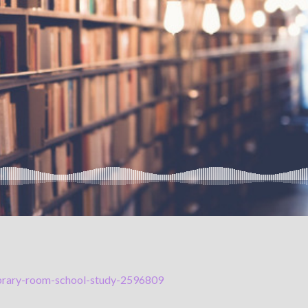
ibrary-room-school-study-2596809