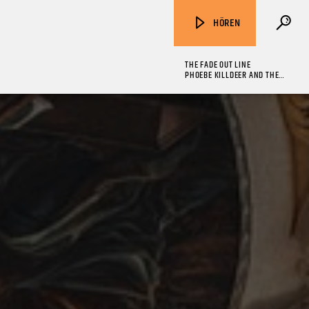
HÖREN
THE FADE OUT LINE
PHOEBE KILLDEER AND THE
SHORT STRAWS
ZU HÖREN IN
Münster
90,9 MHz
Steinfurt
103,9 MHz