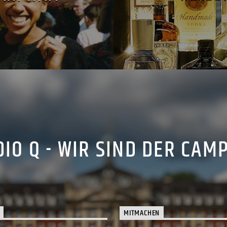
IO Q - WIR SIND DER CAM
MITMACHEN