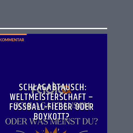
KOMMENTAR
SCHLAGABTAUSCH:
WELTMEISTERSCHAFT –
FUSSBALL-FIEBER ODER B
OYKOTT?