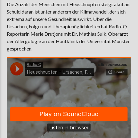
Die Anzahl der Menschen mit Heuschnupfen steigt akut an.
Schuld daran ist unter anderem der Klimawandel, der sich
extrema auf unsere Gesundheit auswirkt. Über die
AKTUELLE SENDUNG
Ursachen, Folgen und Therapienöglichkeiten hat Radio-Q
MOEBIUS
Reporterin Merle Drutjons mit Dr. Mathias Sulk, Oberarzt
der Allergologie an der Hautklinik der Universität Münster
00:00
18:00
gesprochen.
ZU HÖREN IN
Münster
90,9 MHz
Steinfurt
103,9 MHz