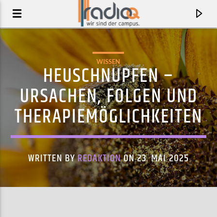
WISSEN
HEUSCHNUPFEN –
URSACHEN, FOLGEN UND
THERAPIEMÖGLICHKEITEN
WRITTEN BY
REDAKTION
ON 23. MAI 2025
AKTUELLER TRACK
OH, YOU'RE SO FINE
LIZKI