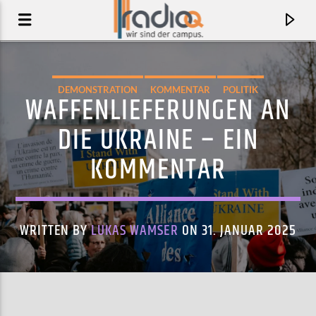
DEMONSTRATION
KOMMENTAR
POLITIK
WAFFENLIEFERUNGEN AN
DIE UKRAINE – EIN
KOMMENTAR
WRITTEN BY
LUKAS WAMSER
ON 31. JANUAR 2025
AKTUELLER TRACK
BOB YOUR HEAD
UGLY DUCKING