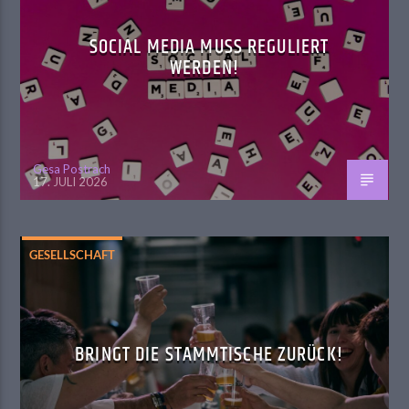
SOCIAL MEDIA MUSS REGULIERT
WERDEN!
Gesa Postrach
17. JULI 2026
GESELLSCHAFT
BRINGT DIE STAMMTISCHE ZURÜCK!