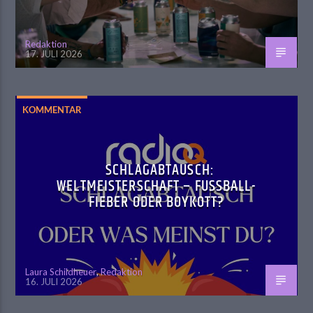
Redaktion
17. JULI 2026
KOMMENTAR
SCHLAGABTAUSCH:
WELTMEISTERSCHAFT – FUSSBALL-F
IEBER ODER BOYKOTT?
Laura Schildheuer
,
Redaktion
16. JULI 2026