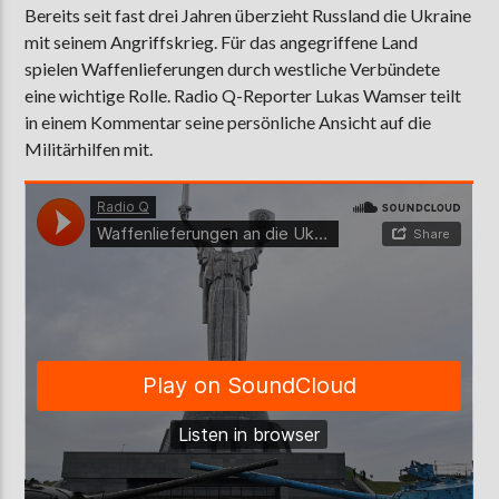
Bereits seit fast drei Jahren überzieht Russland die Ukraine
mit seinem Angriffskrieg. Für das angegriffene Land
spielen Waffenlieferungen durch westliche Verbündete
AKTUELLE SENDUNG
eine wichtige Rolle. Radio Q-Reporter Lukas Wamser teilt
MOEBIUS
in einem Kommentar seine persönliche Ansicht auf die
Militärhilfen mit.
12:00
24:00
ZU HÖREN IN
Münster
90,9 MHz
Steinfurt
103,9 MHz