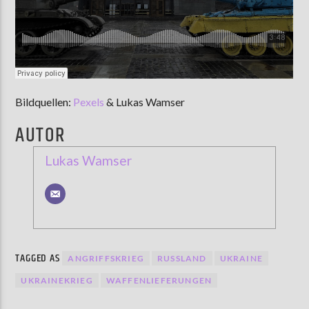
Bildquellen:
Pexels
& Lukas Wamser
AUTOR
Lukas Wamser
TAGGED AS
ANGRIFFSKRIEG
RUSSLAND
UKRAINE
UKRAINEKRIEG
WAFFENLIEFERUNGEN