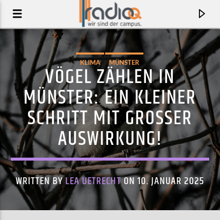
KLIMA
MÜNSTER
VÖGEL ZÄHLEN IN
MÜNSTER: EIN KLEINER
SCHRITT MIT GROSSER A
USWIRKUNG!
WRITTEN BY
LEA UETRECHT
ON 10. JANUAR 2025
AKTUELLER TRACK
DIE SACHE
POGENDROBLEM