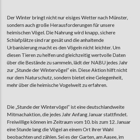
Der Winter bringt nicht nur eisiges Wetter nach Münster,
sondern auch große Herausforderungen für unsere
AKTUELLE SENDUNG
MOEBIUS
heimischen Vögel. Die Nahrung wird knapp, sichere
Schlafplätze sind rar gesät und die anhaltende
12:00
18:00
Urbanisierung macht es den Vögeln nicht leichter. Um
diesen Tieren zu helfen und gleichzeitig wertvolle Daten
über die Bestände zu sammeln, lädt der NABU jedes Jahr
ZU HÖREN IN
Münster
90,9 MHz
Steinfurt
103,9 MHz
zur „Stunde der Wintervögel“ ein. Diese Aktion hilft nicht
nur dem Naturschutz, sondern bietet eine Gelegenheit,
mehr über die heimische Vogelwelt zu erfahren.
Die „Stunde der Wintervögel“ ist eine deutschlandweite
Mitmachaktion, die jedes Jahr Anfang Januar stattfindet.
Freiwillige können im Zeitraum vom 10. bis zum 12. Januar
eine Stunde lang die Vögel an einem Ort ihrer Wahl
beobachten und zählen. Sei es der Garten, am Aasee, im