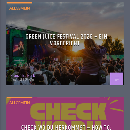
ALLGEMEIN
GREEN JUICE FESTIVAL 2026 – EIN
VORBERICHT
Franziska Perk
26. JULI 2026
ALLGEMEIN
CHECK WO DU HERKOMMST – HOW TO: