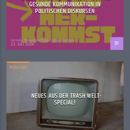
GESUNDE KOMMUNIKATION IN
POLITISCHEN DISKURSEN
Jarmila-Maureen Pleß
,
Emma Ziemann
23. JULI 2026
PODCAST
NEUES AUS DER TRASH WELT-
SPECIAL!