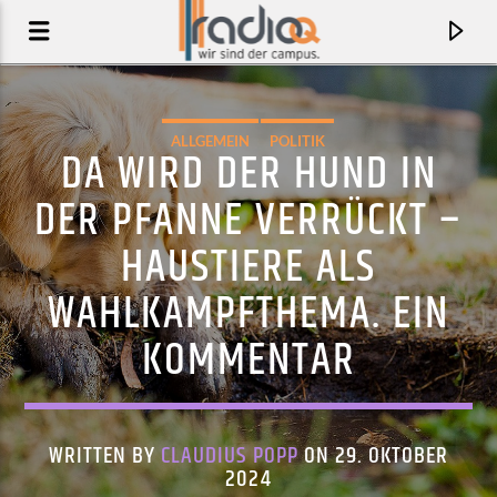
ALLGEMEIN
POLITIK
DA WIRD DER HUND IN
DER PFANNE VERRÜCKT –
HAUSTIERE ALS
WAHLKAMPFTHEMA. EIN
KOMMENTAR
AKTUELLER TRACK
NEVER FORGET
WRITTEN BY
CLAUDIUS POPP
ON 29. OKTOBER
2024
SAMPA THE GREAT FT. CHEF187, TIO & MWANJÉ