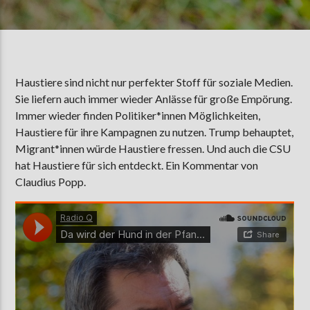
AKTUELLE SENDUNG
MOEBIUS
Haustiere sind nicht nur perfekter Stoff für soziale Medien.
00:00
18:00
Sie liefern auch immer wieder Anlässe für große Empörung.
Immer wieder finden Politiker*innen Möglichkeiten,
Haustiere für ihre Kampagnen zu nutzen. Trump behauptet,
Migrant*innen würde Haustiere fressen. Und auch die CSU
ZU HÖREN IN
Münster
90,9 MHz
Steinfurt
103,9 MHz
hat Haustiere für sich entdeckt. Ein Kommentar von
Claudius Popp.