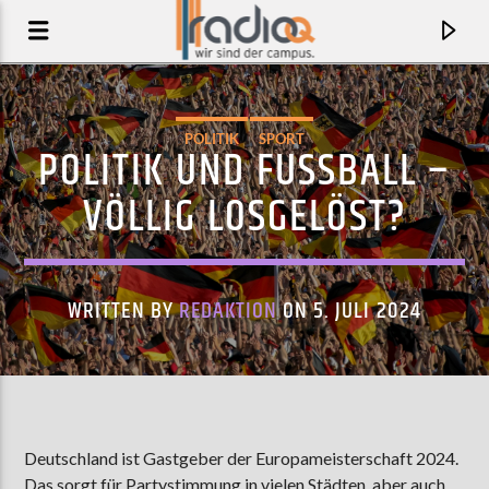
POLITIK
SPORT
POLITIK UND FUSSBALL – V
ÖLLIG LOSGELÖST?
WRITTEN BY
REDAKTION
ON 5. JULI 2024
AKTUELLER TRACK
GOING HOME TO A PARTY
Deutschland ist Gastgeber der Europameisterschaft 2024.
JW FRANCIS
Das sorgt für Partystimmung in vielen Städten, aber auch