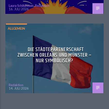
Laura Schildheuer
,
Redaktion
16. JULI 2026
ALLGEMEIN
DIE STÄDTEPARTNERSCHAFT
ZWISCHEN ORLÉANS UND MÜNSTER –
NUR SYMBOLISCH?
Redaktion
14. JULI 2026