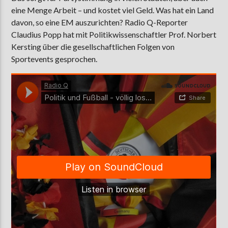
eine Menge Arbeit – und kostet viel Geld. Was hat ein Land
davon, so eine EM auszurichten? Radio Q-Reporter
Claudius Popp hat mit Politikwissenschaftler Prof. Norbert
AKTUELLE SENDUNG
Kersting über die gesellschaftlichen Folgen von
MOEBIUS
Sportevents gesprochen.
00:00
09:00
ZU HÖREN IN
Münster
90,9 MHz
Steinfurt
103,9 MHz