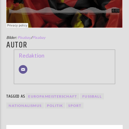
Bilder:
Pixabay
/
Pixabay
AUTOR
Redaktion
TAGGED AS
EUROPAMEISTERSCHAFT
FUSSBALL
NATIONALISMUS
POLITIK
SPORT