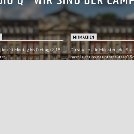
IO Q - WIR SIND DER CAM
MITMACHEN
tion ist Montag bis Freitag (9-19
Du studierst in Münster oder Stei
tzt.
hast Lust uns zu unterstützen? S
 erreichst findet du hier.
einfach in der Redaktion vorbei o
dich bei uns.
Jetzt mitmachen