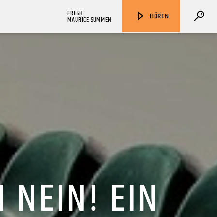
FRESH
HÖREN
MAURICE SUMMEN
ZU HÖREN IN
Münster
90,9 MHz
Steinfurt
103,9 MHz
 NEIN! EIN