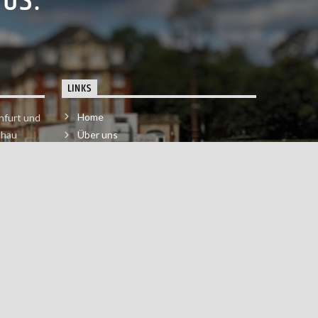
PUS.
LINKS
Home
nfurt und
chau
Über uns
der melde
Impressum & Datenschutzerklärung