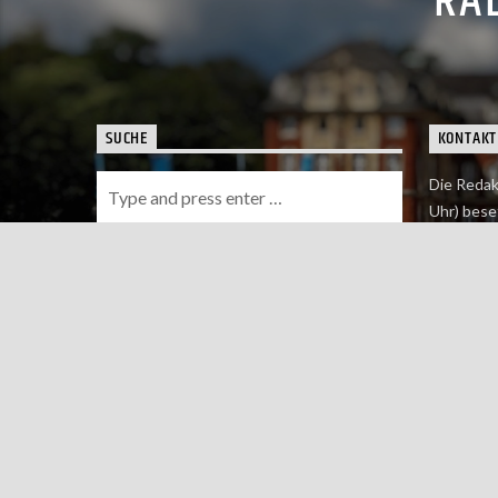
RAD
SUCHE
KONTAKT
Die Redak
Uhr) bese
Wie du uns