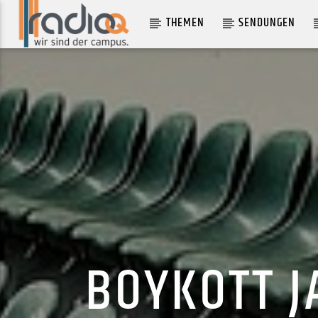
THEMEN
SENDUNGEN
AKTUELLER TRACK
FRESH
MAURICE SUMMEN
BOYKOTT J