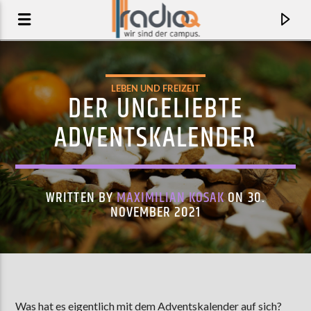
LEBEN UND FREIZEIT
DER UNGELIEBTE
ADVENTSKALENDER
WRITTEN BY
MAXIMILIAN KOSAK
ON 30.
NOVEMBER 2021
AKTUELLER TRACK
THE NIGHT (BAD MOVES)
JOSI MILLER
Was hat es eigentlich mit dem Adventskalender auf sich?