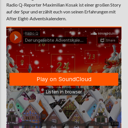
Radio Q-Reporter Maximilian Kosak ist einer großen Story
auf der Spur und erzählt euch von seinen Erfahrungen mit
After Eight-Adventskalendern.
AKTUELLE SENDUNG
MOEBIUS
12:00
18:00
ZU HÖREN IN
Münster
90,9 MHz
Steinfurt
103,9 MHz