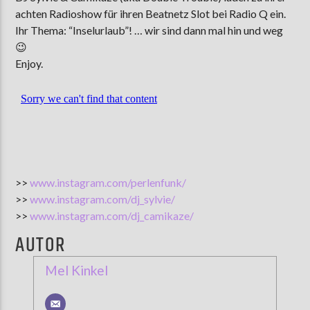
achten Radioshow für ihren Beatnetz Slot bei Radio Q ein.
Ihr Thema: “Inselurlaub”! … wir sind dann mal hin und weg
😉
AKTUELLE SENDUNG
Enjoy.
MOEBIUS
12:00
24:00
ZU HÖREN IN
Münster
90,9 MHz
Steinfurt
103,9 MHz
>>
www.instagram.com/perlenfunk/
>>
www.instagram.com/dj_sylvie/
>>
www.instagram.com/dj_camikaze/
AUTOR
Mel Kinkel