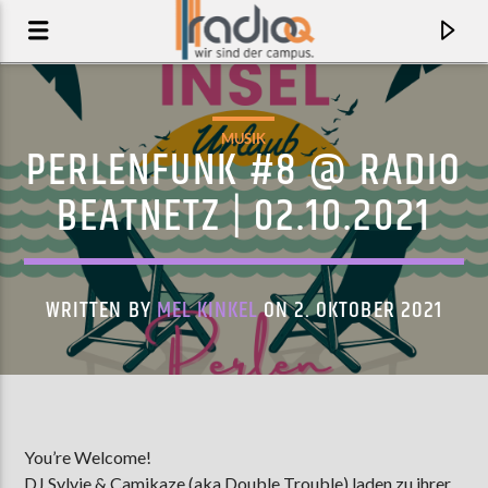
MUSIK
PERLENFUNK #8 @ RADIO
BEATNETZ | 02.10.2021
WRITTEN BY
MEL KINKEL
ON 2. OKTOBER 2021
AKTUELLER TRACK
8 (CIRCLE)
You’re Welcome!
BON IVER
DJ Sylvie & Camikaze (aka Double Trouble) laden zu ihrer