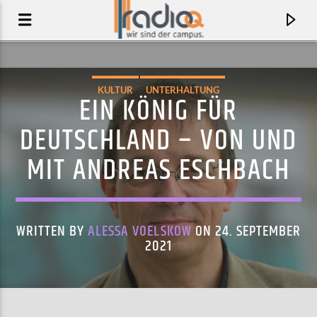
KULTUR
UNTERHALTUNG
EIN KÖNIG FÜR
DEUTSCHLAND – VON UND
MIT ANDREAS ESCHBACH
WRITTEN BY
ALESSA VOELSKOW
ON 24. SEPTEMBER
2021
AKTUELLER TRACK
KAKIHANA
POST CLIENTS