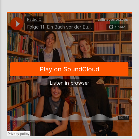
AKTUELLE SENDUNG
MOEBIUS
12:00
18:00
ZU HÖREN IN
Münster
90,9 MHz
Steinfurt
103,9 MHz