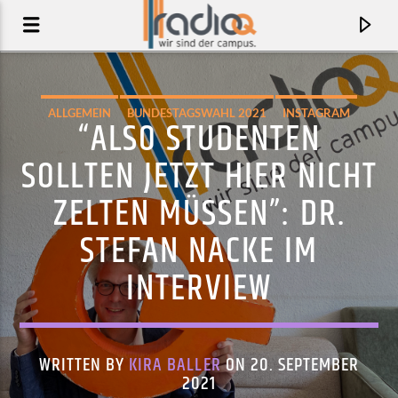
ALLGEMEIN
BUNDESTAGSWAHL 2021
INSTAGRAM
“ALSO STUDENTEN
SOLLTEN JETZT HIER NICHT
ZELTEN MÜSSEN”: DR.
STEFAN NACKE IM
INTERVIEW
AKTUELLER TRACK
SHAKE YOUR HEAD YES
WRITTEN BY
KIRA BALLER
ON 20. SEPTEMBER
2021
THE MYNABIRDS