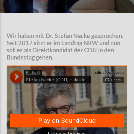
AKTUELLE SENDUNG
MOEBIUS
Wir haben mit Dr. Stefan Nacke gesprochen.
00:00
09:00
Seit 2017 sitzt er im Landtag NRW und nun
soll es als Direktkandidat der CDU in den
Bundestag gehen.
ZU HÖREN IN
Münster
90,9 MHz
Steinfurt
103,9 MHz