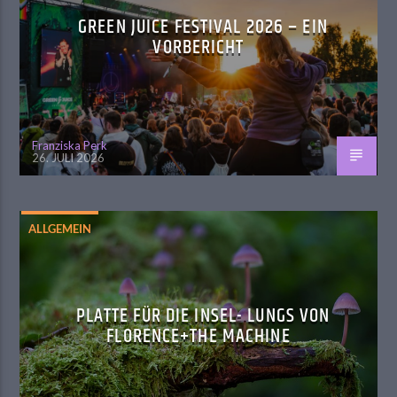
GREEN JUICE FESTIVAL 2026 – EIN
VORBERICHT
Franziska Perk
26. JULI 2026
ALLGEMEIN
PLATTE FÜR DIE INSEL- LUNGS VON
FLORENCE+THE MACHINE