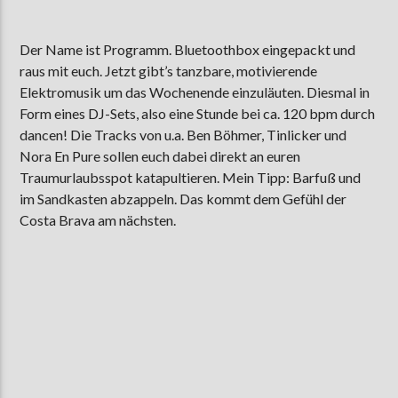
Der Name ist Programm. Bluetoothbox eingepackt und
raus mit euch. Jetzt gibt’s tanzbare, motivierende
AKTUELLE SENDUNG
MOEBIUS
Elektromusik um das Wochenende einzuläuten. Diesmal in
Form eines DJ-Sets, also eine Stunde bei ca. 120 bpm durch
00:00
09:00
dancen! Die Tracks von u.a. Ben Böhmer, Tinlicker und
Nora En Pure sollen euch dabei direkt an euren
Traumurlaubsspot katapultieren. Mein Tipp: Barfuß und
ZU HÖREN IN
Münster
90,9 MHz
Steinfurt
103,9 MHz
im Sandkasten abzappeln. Das kommt dem Gefühl der
Costa Brava am nächsten.