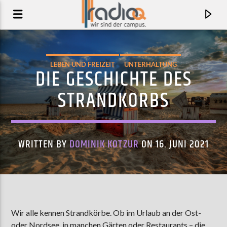
LEBEN UND FREIZEIT
UNTERHALTUNG
DIE GESCHICHTE DES
STRANDKORBS
WRITTEN BY
DOMINIK KOTZUR
ON 16. JUNI 2021
AKTUELLER TRACK
NEVERENDER (STARRING TAME IMPALA)
Wir alle kennen Strandkörbe. Ob im Urlaub an der Ost-
JUSTICE
oder Nordsee, in manchen Gärten oder Restaurants – die