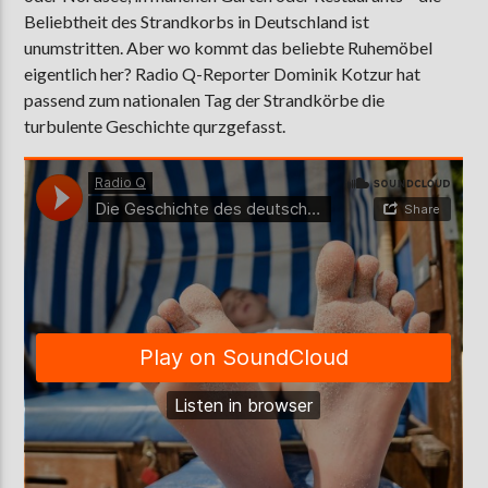
Beliebtheit des Strandkorbs in Deutschland ist
unumstritten. Aber wo kommt das beliebte Ruhemöbel
eigentlich her? Radio Q-Reporter Dominik Kotzur hat
AKTUELLE SENDUNG
passend zum nationalen Tag der Strandkörbe die
MOEBIUS
turbulente Geschichte qurzgefasst.
12:00
24:00
ZU HÖREN IN
Münster
90,9 MHz
Steinfurt
103,9 MHz