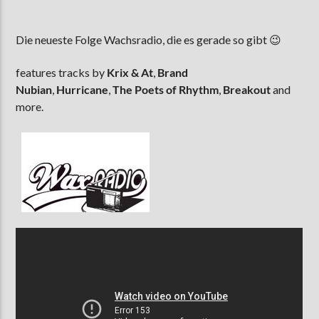
Die neueste Folge Wachsradio, die es gerade so gibt 😉
AKTUELLE SENDUNG
features tracks by
Krix & At
,
Brand
MOEBIUS
Nubian
,
Hurricane
,
The Poets of Rhythm
,
Breakout
and
00:00
09:00
more.
ZU HÖREN IN
Münster
90,9 MHz
Steinfurt
103,9 MHz