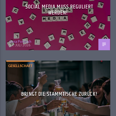
SOCIAL MEDIA MUSS REGULIERT
WERDEN!
Gesa Postrach
17. JULI 2026
GESELLSCHAFT
BRINGT DIE STAMMTISCHE ZURÜCK!