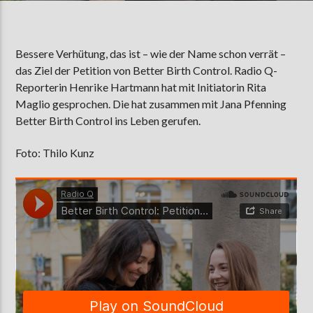
Bessere Verhütung, das ist – wie der Name schon verrät –
AKTUELLE SENDUNG
das Ziel der Petition von Better Birth Control. Radio Q-
COFFEESHOP
Reporterin Henrike Hartmann hat mit Initiatorin Rita
09:00
12:00
Maglio gesprochen. Die hat zusammen mit Jana Pfenning
Better Birth Control ins Leben gerufen.
ZU HÖREN IN
Münster
90,9 MHz
Steinfurt
103,9 MHz
Foto: Thilo Kunz