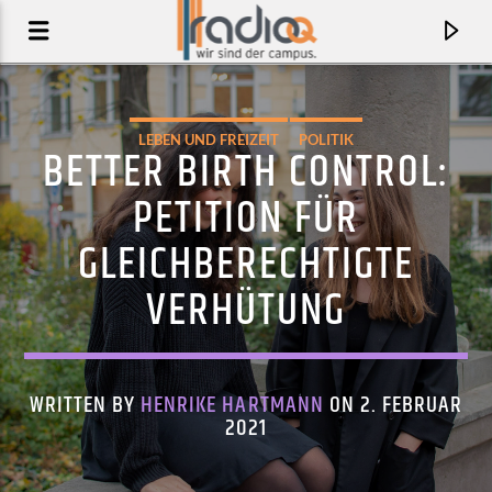
LEBEN UND FREIZEIT
POLITIK
BETTER BIRTH CONTROL:
PETITION FÜR
GLEICHBERECHTIGTE
VERHÜTUNG
WRITTEN BY
HENRIKE HARTMANN
ON 2. FEBRUAR
AKTUELLER TRACK
2021
CHAINWHIP
SAINT BLONDE