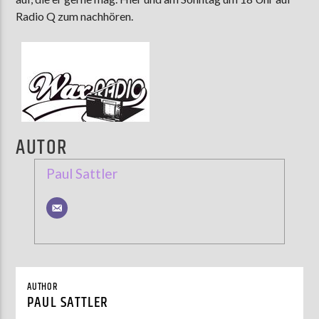
Radio Q zum nachhören.
AKTUELLE SENDUNG
MOEBIUS
12:00
18:00
AUTOR
ZU HÖREN IN
Münster
90,9 MHz
Steinfurt
103,9 MHz
Paul Sattler
AUTHOR
PAUL SATTLER