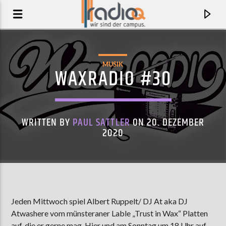
MUSIK
WAXRADIO #30
WRITTEN BY
PAUL SATTLER
ON 20. DEZEMBER
2020
AKTUELLER TRACK
Jeden Mittwoch spiel Albert Ruppelt/ DJ At aka DJ
CAR CRASH
Atwashere vom münsteraner Lable „Trust in Wax“ Platten
KIDS WITH BUNS
auf, die er gerne mag. Hier und am Sonntag um 18 Uhr auf