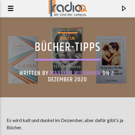
KULTUR
BÜCHER-TIPPS
WRITTEN BY
MARLEEN WIEGMANN
ON 2.
DEZEMBER 2020
AKTUELLER TRACK
Es wird kalt und dunkel im Dezember, aber dafür gibt’s ja
THE REVOLUTION
Bücher.
ROSS FROM FRIENDS