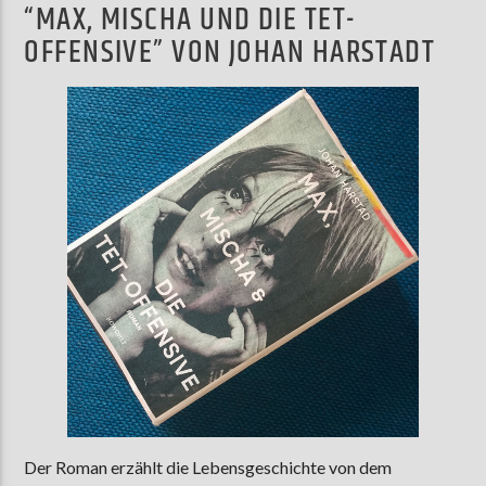
“MAX, MISCHA UND DIE TET-
OFFENSIVE” VON JOHAN HARSTADT
AKTUELLE SENDUNG
MOEBIUS
19:00
24:00
ZU HÖREN IN
Münster
90,9 MHz
Steinfurt
103,9 MHz
Der Roman erzählt die Lebensgeschichte von dem