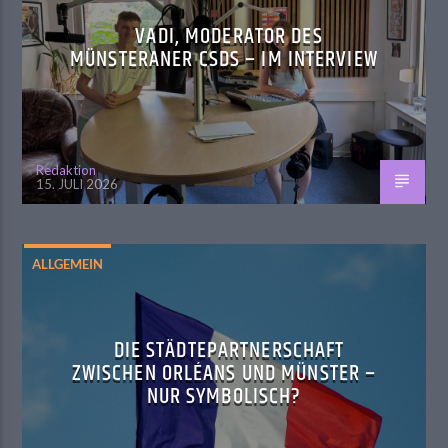
VADI, MODERATOR DES
MÜNSTERANER CSDS – IM INTERVIEW
Redaktion
15. JULI 2026
ALLGEMEIN
DIE STÄDTEPARTNERSCHAFT
ZWISCHEN ORLÉANS UND MÜNSTER –
NUR SYMBOLISCH?