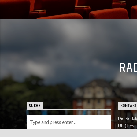
RAD
SUCHE
KONTAKT
Die Redak
Uhr) bese
Wie du uns