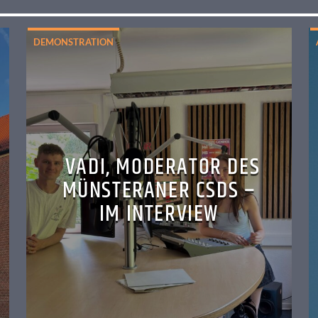
DEMONSTRATION
VADI, MODERATOR DES
MÜNSTERANER CSDS –
IM INTERVIEW