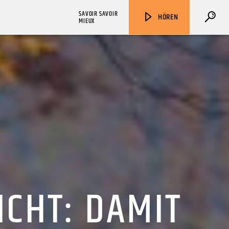
SAVOIR SAVOIR
HÖREN
MIEUX
ZU HÖREN IN
Münster
90,9 MHz
Steinfurt
103,9 MHz
CHT: DAMIT