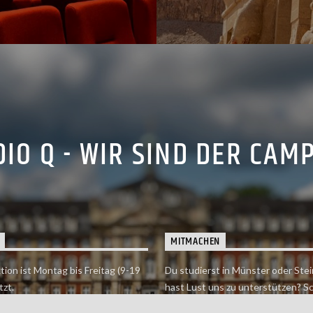
IO Q - WIR SIND DER CAM
MITMACHEN
tion ist Montag bis Freitag (9-19
Du studierst in Münster oder Stei
tzt.
hast Lust uns zu unterstützen? S
 erreichst findet du hier.
einfach in der Redaktion vorbei o