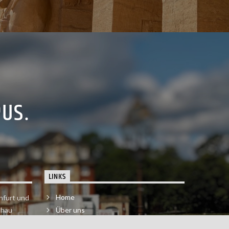
PUS.
LINKS
Home
nfurt und
chau
Über uns
der melde
Impressum & Datenschutzerklärung