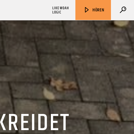
LIKE WOAH
HÖREN
LOGIC
ZU HÖREN IN
Münster
90,9 MHz
Steinfurt
103,9 MHz
KREIDET