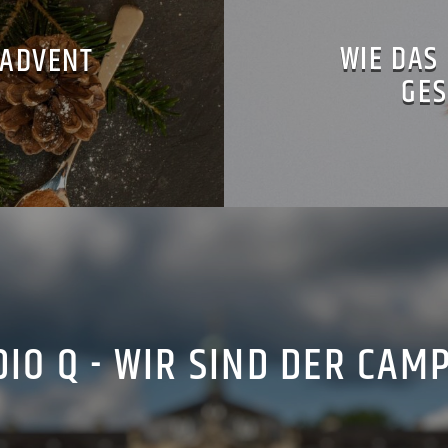
WIE DAS
 ADVENT
GES
IO Q - WIR SIND DER CAM