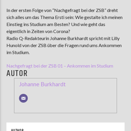
In der ersten Folge von “Nachgefragt bei der ZSB” dreht
sich alles um das Thema Ersti sein: Wie gestalte ich meinen
AKTUELLE SENDUNG
Einstieg ins Studium am Besten? Und wie geht das
MOEBIUS
eigentlich in Zeiten von Corona?
Radio Q-Redakteurin Johanne Burkhardt spricht mit Lilly
00:00
09:00
Hunold von der ZSB über die Fragen rund ums Ankommen
im Studium.
ZU HÖREN IN
Münster
90,9 MHz
Steinfurt
103,9 MHz
Nachgefragt bei der ZSB 01 – Ankommen im Studium
AUTOR
Johanne Burkhardt
AUTHOR