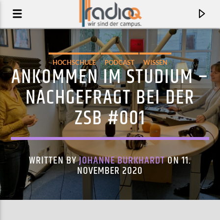
HOCHSCHULE
PODCAST
WISSEN
ANKOMMEN IM STUDIUM –
NACHGEFRAGT BEI DER
ZSB #001
WRITTEN BY
JOHANNE BURKHARDT
ON 11.
NOVEMBER 2020
AKTUELLER TRACK
FUSED
MELTING PALMS