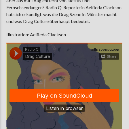
aber aus mit Drag entfernt von Netflix und
Fernsehsendungen? Radio Q-Reporterin Aelfleda Clackson
hat sich erkundigt, was die Drag Szene in Münster macht
und was Drag Culture überhaupt bedeutet.
AKTUELLE SENDUNG
MOEBIUS
Illustration: Aelfleda Clackson
00:00
18:00
ZU HÖREN IN
Münster
90,9 MHz
Steinfurt
103,9 MHz