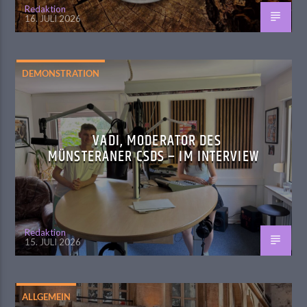
Redaktion
16. JULI 2026
DEMONSTRATION
VADI, MODERATOR DES
MÜNSTERANER CSDS – IM INTERVIEW
Redaktion
15. JULI 2026
ALLGEMEIN