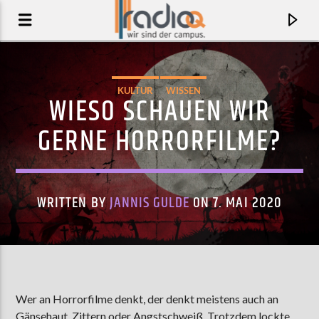
KULTUR
WISSEN
WIESO SCHAUEN WIR
GERNE HORRORFILME?
WRITTEN BY
JANNIS GULDE
ON 7. MAI 2020
AKTUELLER TRACK
UNE ILE
Wer an Horrorfilme denkt, der denkt meistens auch an
UNDER THE REEFS ORCHESTRA
Gänsehaut, Zittern oder Angstschweiß. Trotzdem lockte