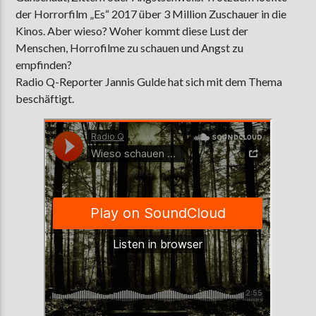
der Horrorfilm „Es“ 2017 über 3 Million Zuschauer in die
Kinos. Aber wieso? Woher kommt diese Lust der
Menschen, Horrofilme zu schauen und Angst zu
AKTUELLE SENDUNG
empfinden?
MOEBIUS
Radio Q-Reporter Jannis Gulde hat sich mit dem Thema
19:00
24:00
beschäftigt.
ZU HÖREN IN
Münster
90,9 MHz
Steinfurt
103,9 MHz