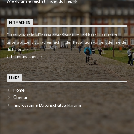
Wie du uns erreichst findet du hier.
MITMACHEN
Du studierst in Münster oder Steinfurt und hast Lust uns zu
unterstützen? Schau einfach in der Redaktion vorbei oder melde
dich bei uns.
Jetzt mitmachen
LINKS
Home
Über uns
Impressum & Datenschutzerklärung