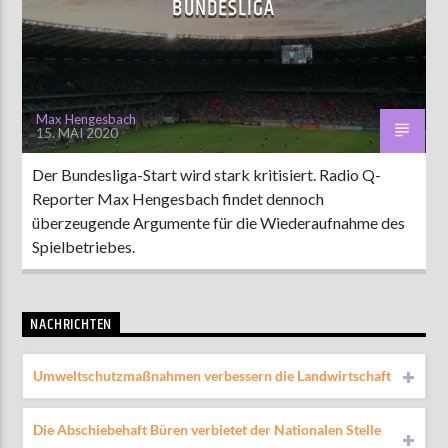
BUNDESLIGA
AKTUELLE SENDUNG
MOEBIUS
Max Hengesbach
15. MAI 2020
00:00
18:00
Der Bundesliga-Start wird stark kritisiert. Radio Q-
Reporter Max Hengesbach findet dennoch
ZU HÖREN IN
Münster
90,9 MHz
Steinfurt
103,9 MHz
überzeugende Argumente für die Wiederaufnahme des
Spielbetriebes.
NACHRICHTEN
Umweltschutzmaßnahmen verbessern die Landwirtschaft
Die Abschiebehaft Büren verbietet der Nationalen Stelle