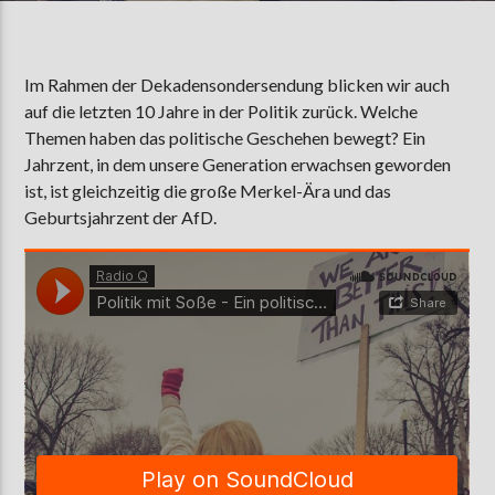
Im Rahmen der Dekadensondersendung blicken wir auch
AKTUELLE SENDUNG
auf die letzten 10 Jahre in der Politik zurück. Welche
MOEBIUS
Themen haben das politische Geschehen bewegt? Ein
00:00
09:00
Jahrzent, in dem unsere Generation erwachsen geworden
ist, ist gleichzeitig die große Merkel-Ära und das
Geburtsjahrzent der AfD.
ZU HÖREN IN
Münster
90,9 MHz
Steinfurt
103,9 MHz