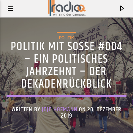
POLITIK
POLITIK MIT SOSSE #004 –
EIN POLITISCHES J
AHRZEHNT – DER D
EKADENRÜCKBLICK
WRITTEN BY
JOJO HOFMANN
ON 20. DEZEMBER
AKTUELLER TRACK
2019
BACK TOGETHER
METRONOMY