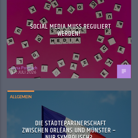
SOCIAL MEDIA MUSS REGULIERT
WERDEN!
Gesa Postrach
17. JULI 2026
ALLGEMEIN
DIE STÄDTEPARTNERSCHAFT
ZWISCHEN ORLÉANS UND MÜNSTER –
NUR SYMBOLISCH?