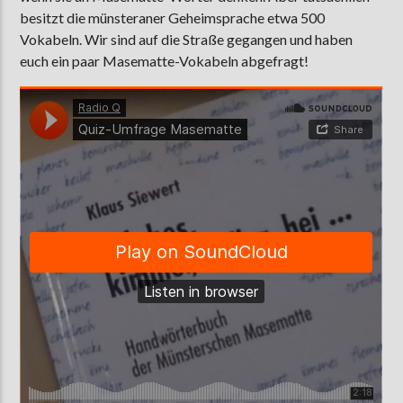
besitzt die münsteraner Geheimsprache etwa 500
Vokabeln. Wir sind auf die Straße gegangen und haben
euch ein paar Masematte-Vokabeln abgefragt!
AKTUELLE SENDUNG
MOEBIUS
12:00
24:00
ZU HÖREN IN
Münster
90,9 MHz
Steinfurt
103,9 MHz