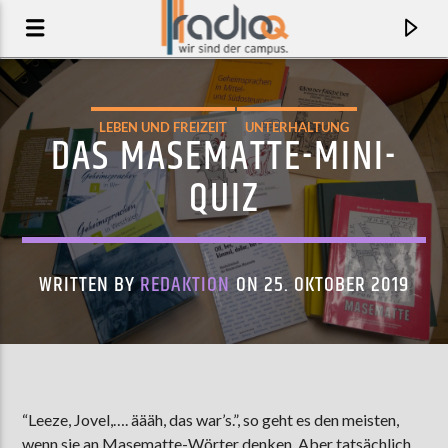
LEBEN UND FREIZEIT
UNTERHALTUNG
DAS MASEMATTE-MINI-
QUIZ
WRITTEN BY
REDAKTION
ON 25. OKTOBER 2019
AKTUELLER TRACK
LUV STUCK (WITH PIRI) (RADIO EDIT)
“Leeze, Jovel,…. äääh, das war’s.”, so geht es den meisten,
SALUTE
wenn sie an Masematte-Wörter denken. Aber tatsächlich