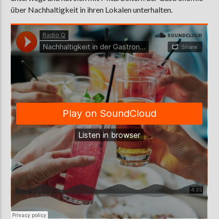
über Nachhaltigkeit in ihren Lokalen unterhalten.
AKTUELLE SENDUNG
MOEBIUS
12:00
18:00
ZU HÖREN IN
Münster
90,9 MHz
Steinfurt
103,9 MHz