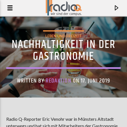
LEBEN UND FREIZEIT
NACHHALTIGKEIT IN DER
GASTRONOMIE
WRITTEN BY
REDAKTION
ON 17. JUNI 2019
AKTUELLER TRACK
CAMERA
Radio Q-Reporter Eric Venohr war in Münsters Altstadt
CHARLI XCX
unterwegs und hat sich mit Mitarbeitern der Gastronomie