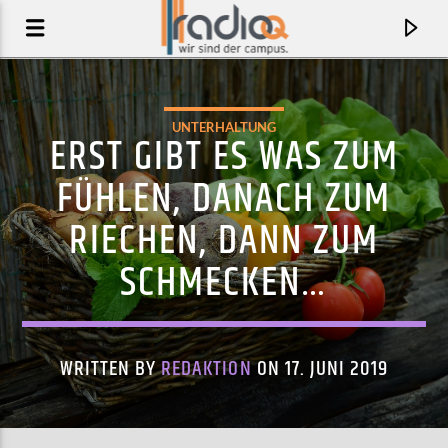
UNTERHALTUNG
ERST GIBT ES WAS ZUM
FÜHLEN, DANACH ZUM
RIECHEN, DANN ZUM
SCHMECKEN…
WRITTEN BY
REDAKTION
ON 17. JUNI 2019
AKTUELLER TRACK
JETSKI (FRIKI)
MOLIY FEAT. YAILIN LA MÁS VIRAL