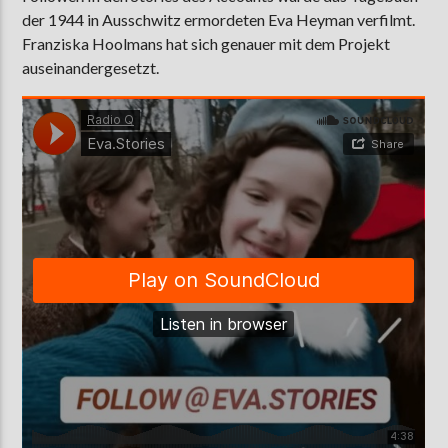
der 1944 in Ausschwitz ermordeten Eva Heyman verfilmt.
Franziska Hoolmans hat sich genauer mit dem Projekt
auseinandergesetzt.
AKTUELLE SENDUNG
COFFEESHOP
09:00
12:00
ZU HÖREN IN
Münster
90,9 MHz
Steinfurt
103,9 MHz