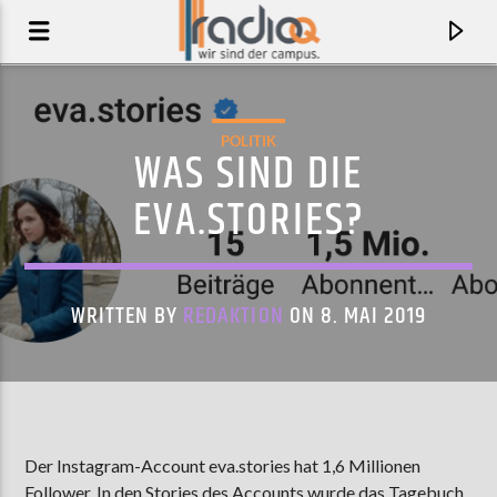
POLITIK
WAS SIND DIE
EVA.STORIES?
WRITTEN BY
REDAKTION
ON 8. MAI 2019
AKTUELLER TRACK
FOR YVES
Der Instagram-Account eva.stories hat 1,6 Millionen
ROOMER
Follower. In den Stories des Accounts wurde das Tagebuch