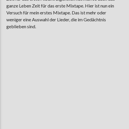
ganze Leben Zeit für das erste Mixtape. Hier ist nun ein
Versuch für mein erstes Mixtape. Das ist mehr oder
weniger eine Auswahl der Lieder, die im Gedächtnis
AKTUELLE SENDUNG
geblieben sind.
MOEBIUS
12:00
24:00
ZU HÖREN IN
Münster
90,9 MHz
Steinfurt
103,9 MHz