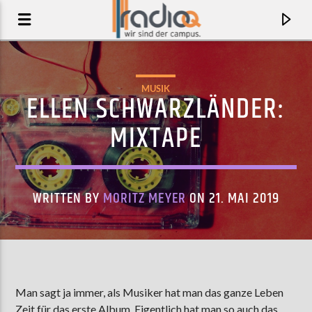
MUSIK
ELLEN SCHWARZLÄNDER:
MIXTAPE
WRITTEN BY
MORITZ MEYER
ON 21. MAI 2019
AKTUELLER TRACK
DEF PACTS
Man sagt ja immer, als Musiker hat man das ganze Leben
OF MONTREAL
Zeit für das erste Album. Eigentlich hat man so auch das