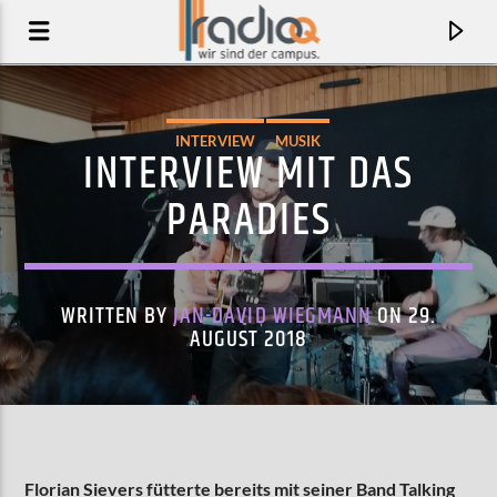
INTERVIEW
MUSIK
INTERVIEW MIT DAS
PARADIES
WRITTEN BY
JAN-DAVID WIEGMANN
ON 29.
AUGUST 2018
AKTUELLER TRACK
INDEPENDENCE STREET
STEPHEN MALKMUS & THE JICKS
Florian Sievers fütterte bereits mit seiner Band Talking