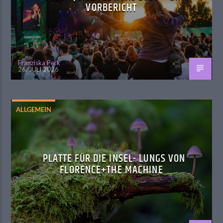
VORBERICHT
Franziska Perk
26. JULI 2026
ALLGEMEIN
PLATTE FÜR DIE INSEL- LUNGS VON
FLORENCE+THE MACHINE