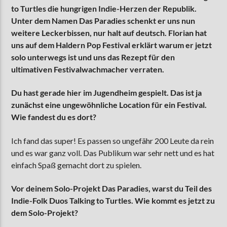
to Turtles die hungrigen Indie-Herzen der Republik.
Unter dem Namen Das Paradies schenkt er uns nun
weitere Leckerbissen, nur halt auf deutsch. Florian hat
AKTUELLE SENDUNG
uns auf dem Haldern Pop Festival erklärt warum er jetzt
MOEBIUS
solo unterwegs ist und uns das Rezept für den
00:00
18:00
ultimativen Festivalwachmacher verraten.
Du hast gerade hier im Jugendheim gespielt. Das ist ja
zunächst eine ungewöhnliche Location für ein Festival.
ZU HÖREN IN
Münster
90,9 MHz
Steinfurt
103,9 MHz
Wie fandest du es dort?
Ich fand das super! Es passen so ungefähr 200 Leute da rein
und es war ganz voll. Das Publikum war sehr nett und es hat
einfach Spaß gemacht dort zu spielen.
Vor deinem Solo-Projekt Das Paradies, warst du Teil des
Indie-Folk Duos Talking to Turtles. Wie kommt es jetzt zu
dem Solo-Projekt?