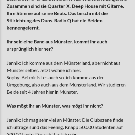
Zusammen sind sie Quarter X. Deep House mit Gitarre.
Ihre Stimme auf seine Beats. Das beschreibt die
Stilrichtung des Duos. Radio Q hat die Beiden
AKTUELLE SENDUNG
kennengelernt.
MOEBIUS
12:00
18:00
Ihr seid eine Band aus Münster. kommt ihr auch
ursprünglich hierher?
Jannik: Ich komme aus dem Münsterland, aber nicht aus
ZU HÖREN IN
Münster
90,9 MHz
Steinfurt
103,9 MHz
Münster selber. Jetzt wohne ich hier.
Sophy: Bei mir ist es auch so. ich komme aus der
Umgebung, also auch aus dem Münsterland. Wir studieren
Beide seit 4 Jahren hier in Münster.
Was mögt ihr an Münster, was mögt ihr nicht?
Jannik: Ich mag sehr viel an Münster. Die Clubszene finde
ich ultrageil und das Feeling. Knapp 50.000 Studenten auf
300.00 Leute. Das schätze ich sehr.