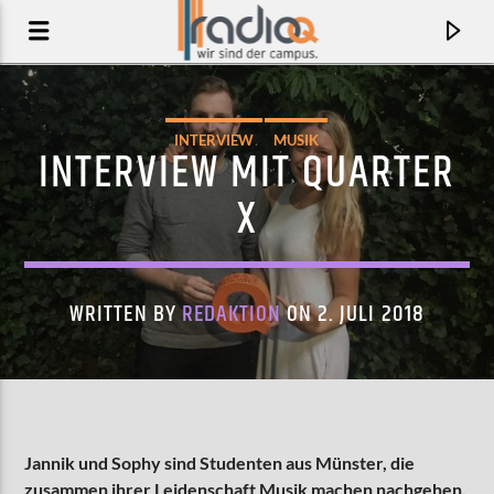
INTERVIEW
MUSIK
INTERVIEW MIT QUARTER
X
WRITTEN BY
REDAKTION
ON 2. JULI 2018
AKTUELLER TRACK
SO BAD
Jannik und Sophy sind Studenten aus Münster, die
EZRA FURMAN
zusammen ihrer Leidenschaft Musik machen nachgehen.