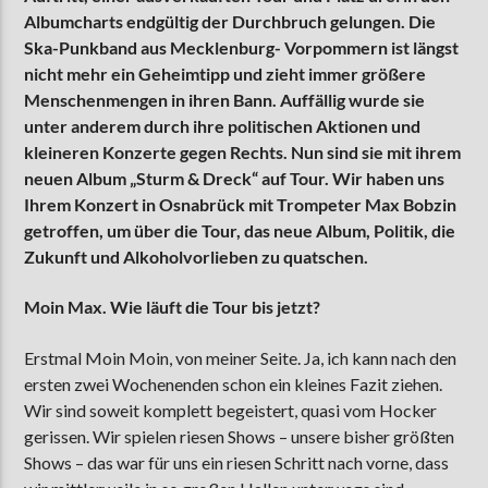
Albumcharts endgültig der Durchbruch gelungen. Die
Ska-Punkband aus Mecklenburg- Vorpommern ist längst
nicht mehr ein Geheimtipp und zieht immer größere
AKTUELLE SENDUNG
Menschenmengen in ihren Bann. Auffällig wurde sie
MOEBIUS
unter anderem durch ihre politischen Aktionen und
12:00
24:00
kleineren Konzerte gegen Rechts. Nun sind sie mit ihrem
neuen Album „Sturm & Dreck“ auf Tour. Wir haben uns
Ihrem Konzert in Osnabrück mit Trompeter Max Bobzin
getroffen, um über die Tour, das neue Album, Politik, die
ZU HÖREN IN
Münster
90,9 MHz
Steinfurt
103,9 MHz
Zukunft und Alkoholvorlieben zu quatschen.
Moin Max. Wie läuft die Tour bis jetzt?
Erstmal Moin Moin, von meiner Seite. Ja, ich kann nach den
ersten zwei Wochenenden schon ein kleines Fazit ziehen.
Wir sind soweit komplett begeistert, quasi vom Hocker
gerissen. Wir spielen riesen Shows – unsere bisher größten
Shows – das war für uns ein riesen Schritt nach vorne, dass