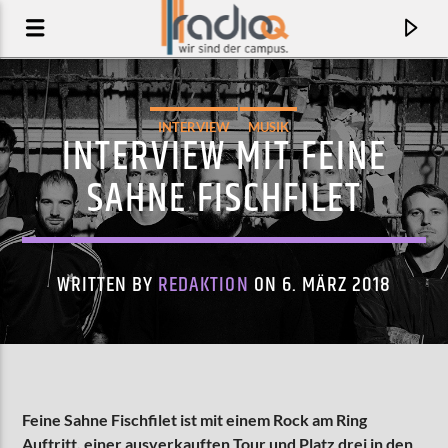
INTERVIEW
MUSIK
INTERVIEW MIT FEINE
SAHNE FISCHFILET
WRITTEN BY
REDAKTION
ON 6. MÄRZ 2018
AKTUELLER TRACK
OH, YOU'RE SO FINE
Feine Sahne Fischfilet ist mit einem Rock am Ring
LIZKI
Auftritt, einer ausverkauften Tour und Platz drei in den