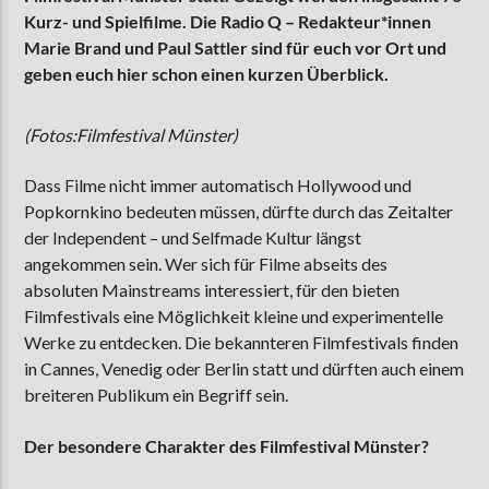
Kurz- und Spielfilme. Die Radio Q – Redakteur*innen
Marie Brand und Paul Sattler sind für euch vor Ort und
geben euch hier schon einen kurzen Überblick.
AKTUELLE SENDUNG
ABWASCH
(Fotos:Filmfestival Münster)
18:00
19:00
Dass Filme nicht immer automatisch Hollywood und
Popkornkino bedeuten müssen, dürfte durch das Zeitalter
ZU HÖREN IN
Münster
90,9 MHz
der Independent – und Selfmade Kultur längst
Steinfurt
103,9 MHz
angekommen sein. Wer sich für Filme abseits des
absoluten Mainstreams interessiert, für den bieten
Filmfestivals eine Möglichkeit kleine und experimentelle
Werke zu entdecken. Die bekannteren Filmfestivals finden
in Cannes, Venedig oder Berlin statt und dürften auch einem
breiteren Publikum ein Begriff sein.
Der besondere Charakter des Filmfestival Münster?