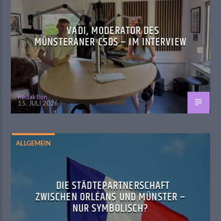
VADI, MODERATOR DES
MÜNSTERANER CSDS – IM INTERVIEW
Redaktion
15. JULI 2026
ALLGEMEIN
DIE STÄDTEPARTNERSCHAFT
ZWISCHEN ORLÉANS UND MÜNSTER –
NUR SYMBOLISCH?