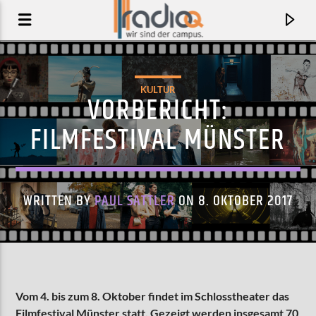
KULTUR
VORBERICHT:
FILMFESTIVAL MÜNSTER
WRITTEN BY
PAUL SATTLER
ON 8. OKTOBER 2017
AKTUELLER TRACK
ALIVE
Vom 4. bis zum 8. Oktober findet im Schlosstheater das
SPARKLING
Filmfestival Münster statt. Gezeigt werden insgesamt 70